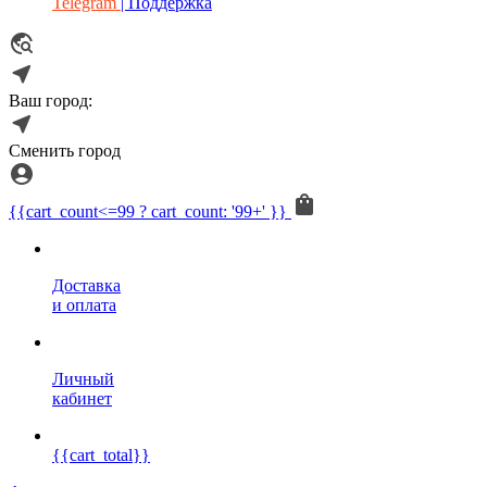
Telegram
| Поддержка
Ваш город:
Сменить город
{{cart_count<=99 ? cart_count: '99+' }}
Доставка
и оплата
Личный
кабинет
{{cart_total}}