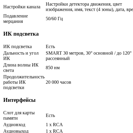
Настройки детектора движения, цвет
Настройки канала
изображения, имя, текст (4 зоны), дата, вр
Подавление
50/60 Гц
мерцания
ИК подсветка
ИК подсветка
Есть
Дальность и угол
SMART 30 метров, 30° основной / до 120°
ИК
рассеянный
Длина волны ИК
850 нм
света
Продолжительность
работы ИК
20 000 часов
подсветки
Интерфейсы
Слот для карты
Есть
памяти
Аудиовход
1 х RCA
Аудиовыход
1 х RCA