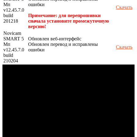
Мп
ошибки
Скачать
v12.45.7.0
build
Примечание: для перепрошивки
201218
сначала установите промежуточную
версию!
Novicam
SMART 5
Обновлен веб-интерфейс
Мп
Обновлен перевод и исправлены
Скачать
v12.45.7.0
ошибки
build
210204