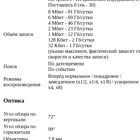
Постзапись 0 сек - 30)
8 Мбит - 91 Гб/сутки
6 Мбит - 69 Гб/сутки
4 Мбит - 46 Гб/сутки
2 Мбит - 23 Гб/сутки
Объём записи
1 Мбит - 12 Гб/сутки
128 Кбит - 2 Гб/сутки
32 Кбит - 1 Гб/сутки
(указан максимум, фактический зависит о
скорости и качества записи)
По дате/времени
Поиск
По событию
Вперёд нормальное / покадровое /
Режимы
замедленное (х1/2, х1/4, x1/8) / ускоренное 
воспроизведения
х4, x8)
Оптика
Угол обзора по
72°
вертикали
Угол обзора по
99°
горизонтали
Объективы
2.8 мм