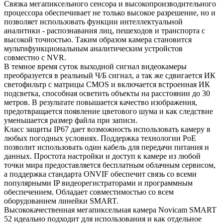
Связка мегапиксельного сенсора и высокопроизводительного
процессора обеспечивает не только высокое разрешение, но и
позволяет использовать функции интеллектуальной
аналитики - распознавания лиц, пешеходов и транспорта с
высокой точностью. Таким образом камера становится
мультифункциональным аналитическим устройстов
совместно с NVR.
В темное время суток выходной сигнал видеокамеры
преобразуется в реальный Ч/Б сигнал, а так же сдвигается ИК
светофильтр с матрицы CMOS и включается встроенная ИК
подсветка, способная осветить объекты на расстоянии до 30
метров. В результате повышается качество изображения,
предотвращается появление цветового шума и как следствие
уменьшается размер файла при записи.
Класс защиты IP67 дает возможность использовать камеру в
любых погодных условиях. Поддержка технологии РоЕ
позволит использовать один кабель для передачи питания и
данных. Простота настройки и доступ к камере из любой
точки мира предоставляется бесплатным облачным сервисом,
а поддержка стандарта ONVIF обеспечит связь со всеми
популярными IP видеорегистраторами и программным
обеспечением. Обладает совместимостью со всем
оборудованием линейки SMART.
Высококачественная мегапиксельная камера Novicam SMART
52 идеально подходит для использования и как отдельное