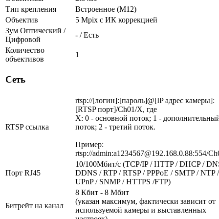
Тип крепления
Встроенное (М12)
Объектив
5 Mpix c ИК коррекцией
Зум Оптический /
- / Есть
Цифровой
Количество
1
объективов
Сеть
rtsp://[логин]:[пароль]@[IP адрес камеры]:
[RTSP порт]/Ch01/X, где
X: 0 - основной поток; 1 - дополнительны
RTSP ссылка
поток; 2 - третий поток.
Пример:
rtsp://admin:a1234567@192.168.0.88:554/Ch
10/100Мбит/c (TCP/IP / HTTP / DHCP / DN
Порт RJ45
DDNS / RTP / RTSP / PPPoE / SMTP / NTP /
UPnP / SNMP / HTTPS /FTP)
8 Кбит - 8 Мбит
(указан максимум, фактически зависит от
Битрейт на канал
используемой камеры и выставленных
настроек)