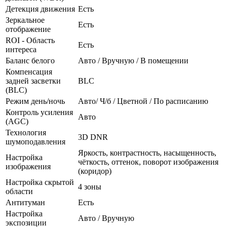
Детекция движения
Есть
Зеркальное
Есть
отображение
ROI - Область
Есть
интереса
Баланс белого
Авто / Вручную / В помещении
Компенсация
задней засветки
BLC
(BLC)
Режим день/ночь
Авто/ Ч/б / Цветной / По расписанию
Контроль усиления
Авто
(AGC)
Технология
3D DNR
шумоподавления
Яркость, контрастность, насыщенность,
Настройка
чёткость, оттенок, поворот изображения
изображения
(коридор)
Настройка скрытой
4 зоны
области
Антитуман
Есть
Настройка
Авто / Вручную
экспозиции