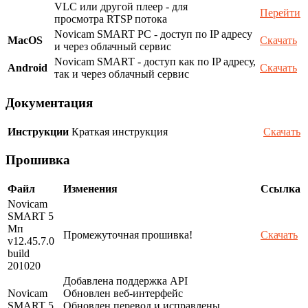
VLC или другой плеер - для
Перейти
просмотра RTSP потока
Novicam SMART PC - доступ по IP адресу
MacOS
Скачать
и через облачный сервис
Novicam SMART - доступ как по IP адресу,
Android
Скачать
так и через облачный сервис
Документация
Инструкции
Краткая инструкция
Скачать
Прошивка
Файл
Изменения
Ссылка
Novicam
SMART 5
Мп
Промежуточная прошивка!
Скачать
v12.45.7.0
build
201020
Добавлена поддержка API
Novicam
Обновлен веб-интерфейс
SMART 5
Обновлен перевод и исправлены