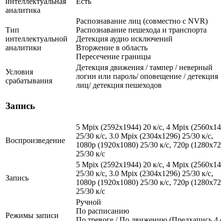
интеллектуальная
Есть
аналитика
Распознавание лиц (совместно с NVR)
Тип
Распознавание пешехода и транспорта
интеллектуальной
Детекция аудио исключений
аналитики
Вторжение в область
Пересечение границы
Детекция движения / тампер / неверный
Условия
логин или пароль/ оповещение / детекция
срабатывания
лиц/ детекция пешеходов
Запись
5 Mpix (2592x1944) 20 к/с, 4 Mpix (2560x14
25/30 к/с, 3.0 Mpix (2304x1296) 25/30 к/с,
Воспроизведение
1080p (1920x1080) 25/30 к/с, 720p (1280х72
25/30 к/с
5 Mpix (2592x1944) 20 к/с, 4 Mpix (2560x14
25/30 к/с, 3.0 Mpix (2304x1296) 25/30 к/с,
Запись
1080p (1920x1080) 25/30 к/с, 720p (1280х72
25/30 к/с
Ручной
По расписанию
Режимы записи
По тревоге / По движению (Предхапись 4 