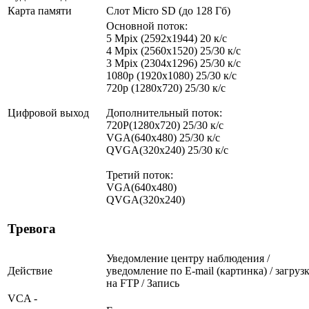
Карта памяти
Слот Micro SD (до 128 Гб)
Основной поток:
5 Mpix (2592x1944) 20 к/с
4 Mpix (2560x1520) 25/30 к/с
3 Mpix (2304x1296) 25/30 к/с
1080p (1920x1080) 25/30 к/с
720p (1280х720) 25/30 к/с
Цифровой выход
Дополнительный поток:
720P(1280x720) 25/30 к/с
VGA(640x480) 25/30 к/с
QVGA(320x240) 25/30 к/с
Третий поток:
VGA(640x480)
QVGA(320x240)
Тревога
Уведомление центру наблюдения /
Действие
уведомление по E-mail (картинка) / загруз
на FTP / Запись
VCA -