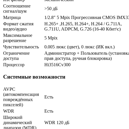
Соотношение
>50 дБ
сигнал/шум
Матрица
1/2.8" 5 Mpix Прогрессивная CMOS IMX3
Формат сжатия
H.265+ ,H.265, H.264+, H.264 / G.711A,
видео/аудио
G.711U, ADPCM, G.726 (16-40 Кбит\с)
Максимальное
5 Mpix
разрешение
Чувствительность
0.005 люкс (цвет), 0 люкс (ИК вкл.)
Ограничение
Администратор + Пользователь (установк
доступа
прав доступа, ручная блокировка)
Процессор
Hi3516Cv300
Системные возможности
AVPC
(автокомпенсация
Есть
повреждённых
пикселей)
WDR
Есть
Широкий
динамический
WDR 120 дБ
диапазон (WDR)