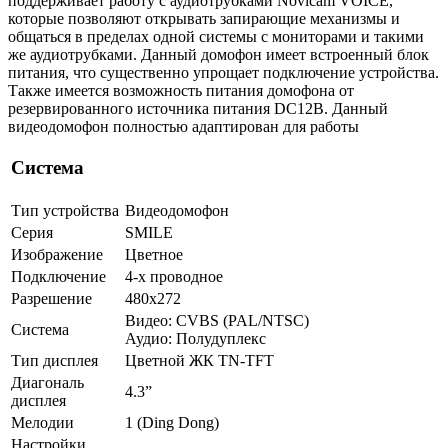
поддерживает работу с аудиотрубками Novicam VOICE,
которые позволяют открывать запирающие механизмы и
общаться в пределах одной системы с мониторами и такими
же аудиотрубками. Данный домофон имеет встроенный блок
питания, что существенно упрощает подключение устройства.
Также имеется возможность питания домофона от
резервированного источника питания DC12В. Данный
видеодомофон полностью адаптирован для работы
Система
Тип устройства
Видеодомофон
Серия
SMILE
Изображение
Цветное
Подключение
4-х проводное
Разрешение
480x272
Видео: CVBS (PAL/NTSC)
Система
Аудио: Полудуплекс
Тип дисплея
Цветной ЖК TN-TFT
Диагональ
4.3”
дисплея
Мелодии
1 (Ding Dong)
Настройки