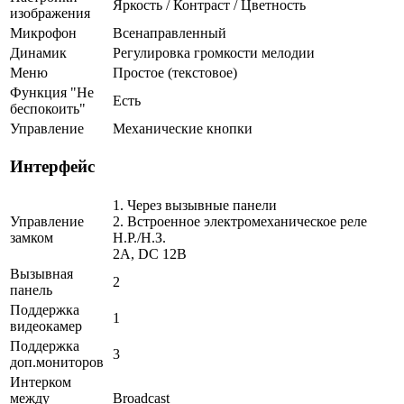
Яркость / Контраст / Цветность
изображения
Микрофон
Всенаправленный
Динамик
Регулировка громкости мелодии
Меню
Простое (текстовое)
Функция "Не
Есть
беспокоить"
Управление
Механические кнопки
Интерфейс
1. Через вызывные панели
Управление
2. Встроенное электромеханическое реле
замком
Н.Р./Н.З.
2A, DC 12В
Вызывная
2
панель
Поддержка
1
видеокамер
Поддержка
3
доп.мониторов
Интерком
между
Broadcast