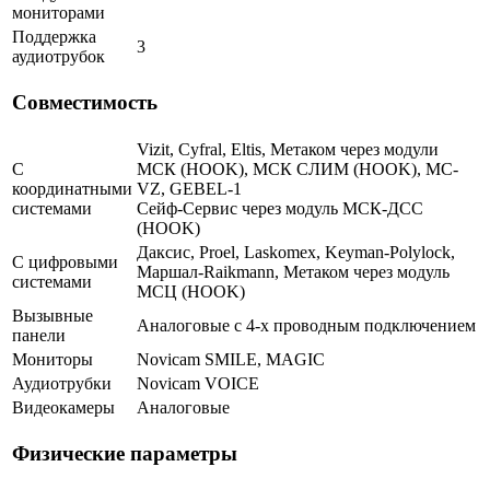
мониторами
Поддержка
3
аудиотрубок
Совместимость
Vizit, Cyfral, Eltis, Метаком через модули
С
МСК (HOOK), МСК СЛИМ (HOOK), MC-
координатными
VZ, GEBEL-1
системами
Сейф-Сервис через модуль МСК-ДСС
(HOOK)
Даксис, Proel, Laskomex, Keyman-Polylock,
С цифровыми
Маршал-Raikmann, Метаком через модуль
системами
МСЦ (HOOK)
Вызывные
Аналоговые с 4-х проводным подключением
панели
Мониторы
Novicam SMILE, MAGIC
Аудиотрубки
Novicam VOICE
Видеокамеры
Аналоговые
Физические параметры