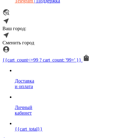
Telegram
| Поддержка
Ваш город:
Сменить город
{{cart_count<=99 ? cart_count: '99+' }}
Доставка
и оплата
Личный
кабинет
{{cart_total}}