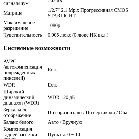
>62 дБ
сигнал/шум
1/2.7" 2.1 Mpix Прогрессивная CMOS
Матрица
STARLIGHT
Максимальное
1080p
разрешение
Чувствительность
0.005 люкс (0 люкс ИК вкл.)
Системные возможности
AVPC
(автокомпенсация
Есть
повреждённых
пикселей)
WDR
Есть
Широкий
динамический
WDR 120 дБ
диапазон (WDR)
Зеркальное
По горизонтали / По вертикали / Оба
отображение
Баланс белого
Авто / Вручную
Компенсация
задней засветки
Пункты: 0 ~ 10