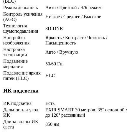
(BLC)
Режим день/ночь
Авто / Цветной / Ч/Б режим
Контроль усиления
Низкое / Среднее / Высокое
(AGC)
Технология
3D-DNR
шумоподавления
Настройка
Яркость / Контраст / Четкость /
изображения
Насыщенность
Настройка
Авто / Вручную
экспозиции
Подавление
50/60 Гц
мерцания
Подавление ярких
HLC
пятен (HLC)
ИК подсветка
ИК подсветка
Есть
Дальность и угол
EXIR SMART 30 метров, 35° основной /
ИК
до 120° рассеянный
Длина волны ИК
850 нм
света