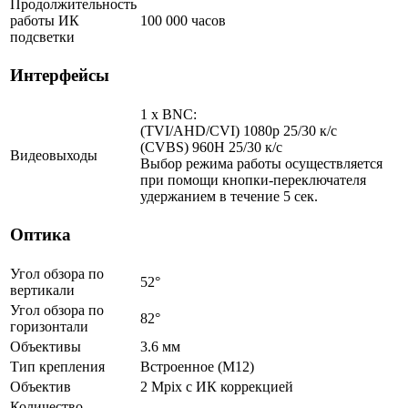
Продолжительность
работы ИК
100 000 часов
подсветки
Интерфейсы
1 x BNC:
(TVI/AHD/CVI) 1080p 25/30 к/с
(CVBS) 960H 25/30 к/с
Видеовыходы
Выбор режима работы осуществляется
при помощи кнопки-переключателя
удержанием в течение 5 сек.
Оптика
Угол обзора по
52°
вертикали
Угол обзора по
82°
горизонтали
Объективы
3.6 мм
Тип крепления
Встроенное (М12)
Объектив
2 Mpix c ИК коррекцией
Количество