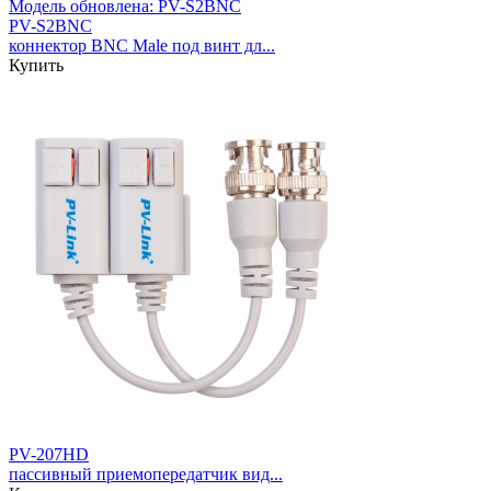
Модель обновлена:
PV-S2BNC
PV-S2BNC
коннектор BNC Male под винт дл...
Купить
PV-207HD
пассивный приемопередатчик вид...