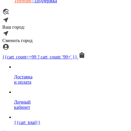
Telegram
| Поддержка
Ваш город:
Сменить город
{{cart_count<=99 ? cart_count: '99+' }}
Доставка
и оплата
Личный
кабинет
{{cart_total}}