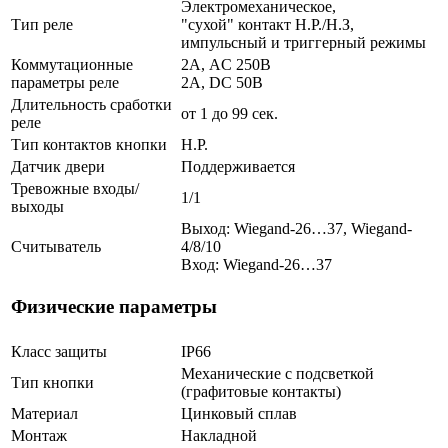
Электромеханическое,
Тип реле
"сухой" контакт Н.Р./Н.З,
импульсный и триггерный режимы
Коммутационные
2А, AC 250В
параметры реле
2А, DC 50В
Длительность сработки
от 1 до 99 сек.
реле
Тип контактов кнопки
Н.Р.
Датчик двери
Поддерживается
Тревожные входы/
1/1
выходы
Выход: Wiegand-26…37, Wiegand-
Считыватель
4/8/10
Вход: Wiegand-26…37
Физические параметры
Класс защиты
IP66
Механические с подсветкой
Тип кнопки
(графитовые контакты)
Материал
Цинковый сплав
Монтаж
Накладной