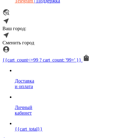
Telegram
| Поддержка
Ваш город:
Сменить город
{{cart_count<=99 ? cart_count: '99+' }}
Доставка
и оплата
Личный
кабинет
{{cart_total}}