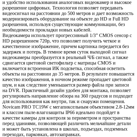
и удобство использования аналоговых видеокамер и высокое
разрешение цифровых. Технология позволяет передавать
видеосигнал на расстоянии до 500 метров и дает возможность
модернизировать оборудование на объекте до HD и Full HD
разрешения, используя существующие коммуникации, без
необходимости прокладки новых кабелей.
Видеокамера использует прогрессивный 1/3” CMOS сенсор с
HD разрешением 720p, что позволяет получить четкое и
качественное изображение, причем картинка передается без
задержек и потерь. В темное время суток выходной сигнал
видеокамеры преобразуется в реальный Ч/Б сигнал, а также
сдвигается цветовой светофильтр с матрицы CMOS и
включается встроенная ИК подсветка, способная осветить
объекты на расстоянии до 35 метров. В результате повышается
качество изображения, в ночном режиме пропадает цветовой
шум, и как следствие уменьшается размер файла при записи
на DVR. Практичный дизайн удобен для монтажа, позволяет
регулировать направление обзора на 360 градусов и подходит
для использования как внутри, так и снаружи помещения.
Novicam PRO TC19W с мегапиксельным объективом 2.8-12мм
и классом пыле-влагозащиты IP66 идеально подойдет в
качестве камеры для контроля за периметром и пространства
перед зданиями, позволяющей различить мельчайшие детали
и может быть установлена в школах, подъездах, подземных
переходах, парковках, автозаправках.