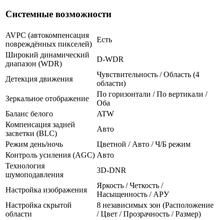
Системные возможности
AVPC (автокомпенсация
Есть
повреждённых пикселей)
Широкий динамический
D-WDR
диапазон (WDR)
Чувствительность / Область (4
Детекция движения
области)
По горизонтали / По вертикали /
Зеркальное отображение
Оба
Баланс белого
ATW
Компенсация задней
Авто
засветки (BLC)
Режим день/ночь
Цветной / Авто / Ч/Б режим
Контроль усиления (AGC)
Авто
Технология
3D-DNR
шумоподавления
Яркость / Четкость /
Настройка изображения
Насыщенность / АРУ
Настройка скрытой
8 независимых зон (Расположение
области
/ Цвет / Прозрачность / Размер)