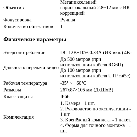
Мегапиксельный
Объектив
вариофокальный 2.8~12 мм c ИК
коррекцией
Фокусировка
Ручная
Количество объективов
1
Физические параметры
Энергопотребление
DC 12В±10% 0.33А (ИК вкл.) 4Вт
До 500 метров (при
использовании кабеля RG6U)
Дальность передачи видео
До 100 метров (при
использовании кабеля UTP cat5e)
Рабочая температура
-35° ~ +60°С
Размеры
267х87×105 мм (ДхШхВ)
Класс защиты
IP66
1. Камера - 1 шт.
2. Руководство по эксплуатации -
1 шт.
Комплектация
3. Крепёжный комплект - 1 пакет.
4. Форма для точного монтажа - 1
шт.