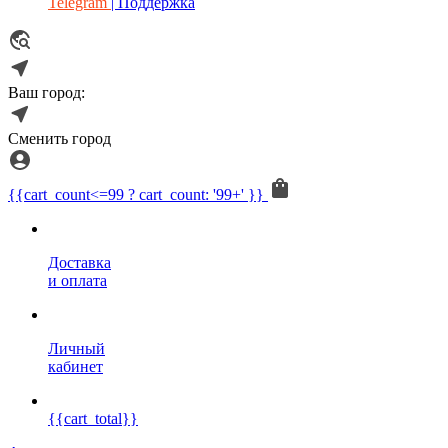
Telegram
| Поддержка
Ваш город:
Сменить город
{{cart_count<=99 ? cart_count: '99+' }}
Доставка
и оплата
Личный
кабинет
{{cart_total}}