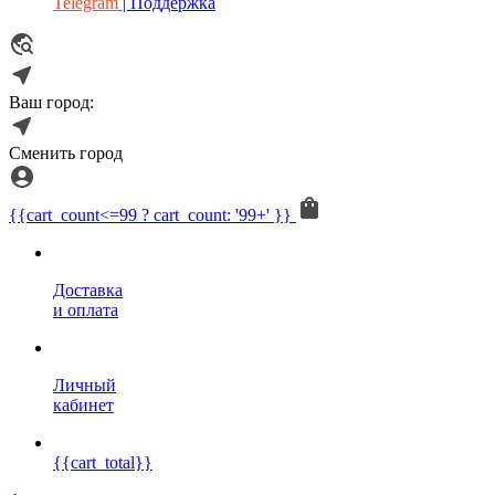
Telegram
| Поддержка
Ваш город:
Сменить город
{{cart_count<=99 ? cart_count: '99+' }}
Доставка
и оплата
Личный
кабинет
{{cart_total}}