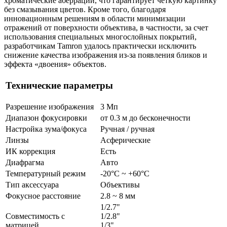
хроматические аберрации, что гарантирует четкую картинку
без смазывания цветов. Кроме того, благодаря
инновационным решениям в области минимизации
отражений от поверхности объектива, в частности, за счет
использования специальных многослойных покрытий,
разработчикам Tamron удалось практически исключить
снижение качества изображения из-за появления бликов и
эффекта «двоения» объектов.
Технические параметры
Разрешение изображения
3 Мп
Диапазон фокусировки
от 0.3 м до бесконечности
Настройка зума/фокуса
Ручная / ручная
Линзы
Асферические
ИК коррекция
Есть
Диафрагма
Авто
Температурный режим
-20°С ~ +60°С
Тип аксессуара
Объективы
Фокусное расстояние
2.8 ~ 8 мм
1/2.7"
Совместимость с
1/2.8"
матрицей
1/3"