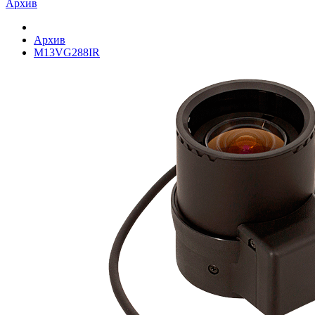
Архив
Архив
M13VG288IR