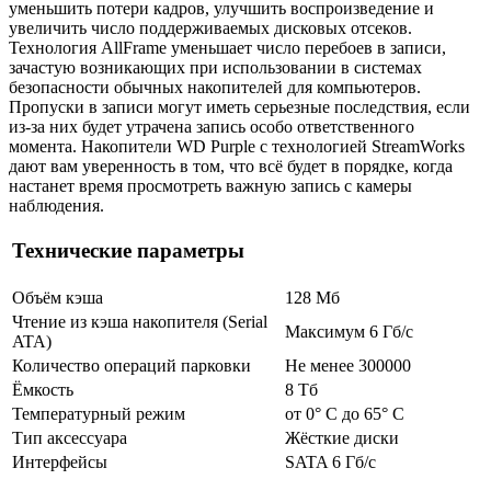
уменьшить потери кадров, улучшить воспроизведение и
увеличить число поддерживаемых дисковых отсеков.
Технология AllFrame уменьшает число перебоев в записи,
зачастую возникающих при использовании в системах
безопасности обычных накопителей для компьютеров.
Пропуски в записи могут иметь серьезные последствия, если
из-за них будет утрачена запись особо ответственного
момента. Накопители WD Purple с технологией StreamWorks
дают вам уверенность в том, что всё будет в порядке, когда
настанет время просмотреть важную запись с камеры
наблюдения.
Технические параметры
Объём кэша
128 Мб
Чтение из кэша накопителя (Serial
Максимум 6 Гб/с
ATA)
Количество операций парковки
Не менее 300000
Ёмкость
8 Тб
Температурный режим
от 0° C до 65° C
Тип аксессуара
Жёсткие диски
Интерфейсы
SATA 6 Гб/с