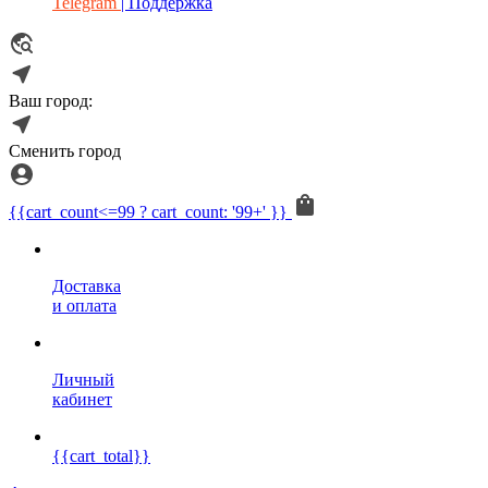
Telegram
| Поддержка
Ваш город:
Сменить город
{{cart_count<=99 ? cart_count: '99+' }}
Доставка
и оплата
Личный
кабинет
{{cart_total}}