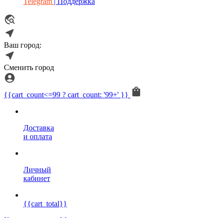
Telegram
| Поддержка
Ваш город:
Сменить город
{{cart_count<=99 ? cart_count: '99+' }}
Доставка
и оплата
Личный
кабинет
{{cart_total}}