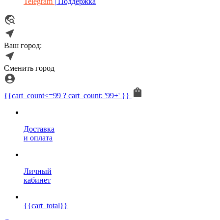
Telegram
| Поддержка
Ваш город:
Сменить город
{{cart_count<=99 ? cart_count: '99+' }}
Доставка
и оплата
Личный
кабинет
{{cart_total}}