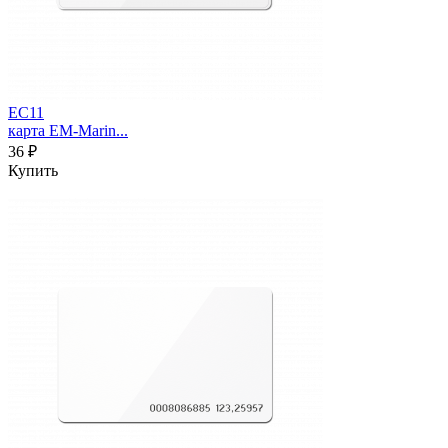
EC11
карта EM-Marin...
36 ₽
Купить