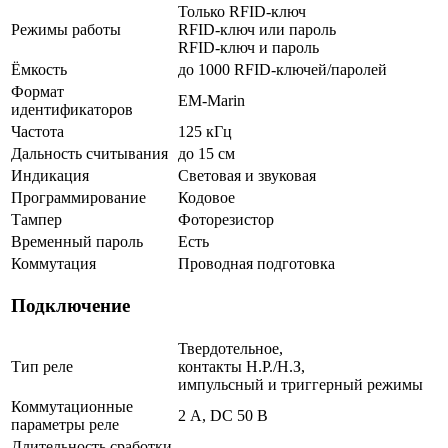
Только RFID-ключ
Режимы работы
RFID-ключ или пароль
RFID-ключ и пароль
Ёмкость
до 1000 RFID-ключей/паролей
Формат
EM-Marin
идентификаторов
Частота
125 кГц
Дальность считывания
до 15 см
Индикация
Световая и звуковая
Программирование
Кодовое
Тампер
Фоторезистор
Временный пароль
Есть
Коммутация
Проводная подготовка
Подключение
Твердотельное,
Тип реле
контакты Н.Р./Н.З,
импульсный и триггерный режимы
Коммутационные
2 А, DC 50 В
параметры реле
Длительность сработки