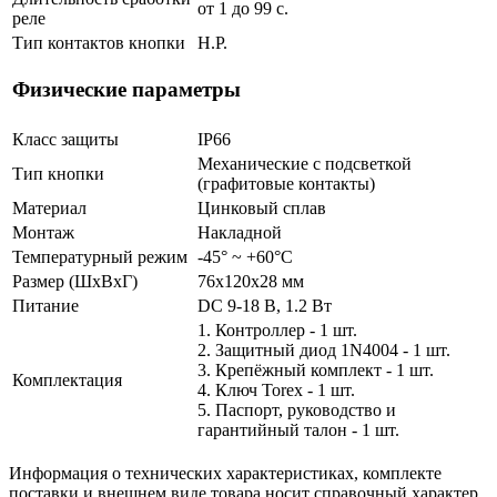
от 1 до 99 с.
реле
Тип контактов кнопки
Н.Р.
Физические параметры
Класс защиты
IP66
Механические с подсветкой
Тип кнопки
(графитовые контакты)
Материал
Цинковый сплав
Монтаж
Накладной
Температурный режим
-45° ~ +60°С
Размер (ШxВxГ)
76x120x28 мм
Питание
DC 9-18 В, 1.2 Вт
1. Контроллер - 1 шт.
2. Защитный диод 1N4004 - 1 шт.
3. Крепёжный комплект - 1 шт.
Комплектация
4. Ключ Torex - 1 шт.
5. Паспорт, руководство и
гарантийный талон - 1 шт.
Информация о технических характеристиках, комплекте
поставки и внешнем виде товара носит справочный характер