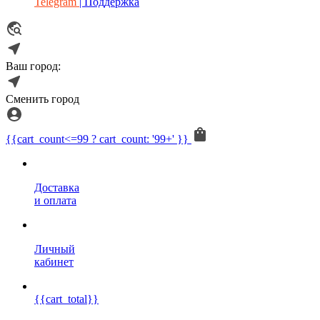
Telegram
| Поддержка
Ваш город:
Сменить город
{{cart_count<=99 ? cart_count: '99+' }}
Доставка
и оплата
Личный
кабинет
{{cart_total}}