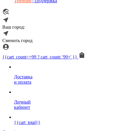
Telegram
| Поддержка
Ваш город:
Сменить город
{{cart_count<=99 ? cart_count: '99+' }}
Доставка
и оплата
Личный
кабинет
{{cart_total}}