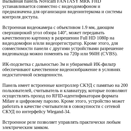
Вызывная панель Novicam FANTASY MRK FHD
устанавливается совместно с видеодомофоном и
предназначена для организации видеоинтеркома и системы
контроля доступа.
Встроенная видеокамера с объективом 1.9 мм, дающим
сверхширокий угол обзора 140°, может передавать
качественную картинку в разрешении Full HD 1080p на
видеодомофон и/или видеорегистратор. Кроме этого, для
совместимости панели с другими устройствами разрешение
видеовыхода можно поменять на 720p или 960H (CVBS).
ИК-подсветка с дальностью 3м и убираемый ИК-фильтр
обеспечивают качественное видеоизображение в условиях
недостаточной освещенности.
Панель имеет встроенные контроллер СКУД с памятью на 200
пользователей, считыватель и клавиатуру, которые позволяют
осуществлять проход по RFID-идентификаторам формата
Mifare и цифровому паролю. Кроме этого, устройство может
работать в качестве считывателя в совокупности с сетевой
СКУД по интерфейсу Wiegand-34.
Встроенное реле позволяет управлять практически любым
электрическим замком.