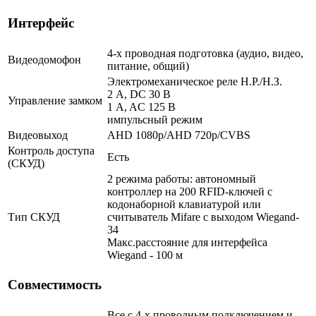
Интерфейс
4-х проводная подготовка (аудио, видео,
Видеодомофон
питание, общий)
Электромеханическое реле Н.Р./Н.З.
2 A, DC 30 В
Управление замком
1 A, AC 125 В
импульсный режим
Видеовыход
AHD 1080p/AHD 720p/CVBS
Контроль доступа
Есть
(СКУД)
2 режима работы: автономный
контроллер на 200 RFID-ключей с
кодонаборной клавиатурой или
Тип СКУД
считыватель Mifare c выходом Wiegand-
34
Макс.расстояние для интерфейса
Wiegand - 100 м
Совместимость
Все с 4-х проводным подключением и