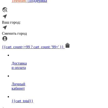
Telegram
| Поддержка
Ваш город:
Сменить город
{{cart_count<=99 ? cart_count: '99+' }}
Доставка
и оплата
Личный
кабинет
{{cart_total}}