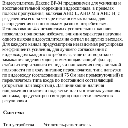
Видеоусилитель Даксис ВР-04 предназначен для усиления и
восстановительной коррекции видеосигнала, в пределах
полосы пропускания, включая AHD-L, AHD-M и AHD-H, с
разделением его на четыре независимых канала, для
распределения его нескольким разным потребителям.
Использование 4-х независимых усилительных каналов
позволило полностью избежать влияния характера нагрузки
одного выхода видеоусилителя на сигнал на других выходах.
Для каждого канала предусмотрена независимая регулировка
коэффициента усиления, для лучшего согласования с
видеовходом каждого потребителя; защита от короткого
замыкания видеовыходов; помехоподавляющий фильтр,
стабилизатор и защита от подачи напряжения неправильной
полярности по входу питания; переключатель типа нагрузки
по видеовходу (согласованный 75 Ом или промежуточный) и
переключатель типа входа по постоянной составляющей
(открытый или закрытый). Для индикации наличия
напряжения питания и подсветки платы в темных условиях
монтажа, предусмотрен светодиод подсветки элементов
регулировки.
Система
Тип устройства
Усилитель-разветвитель