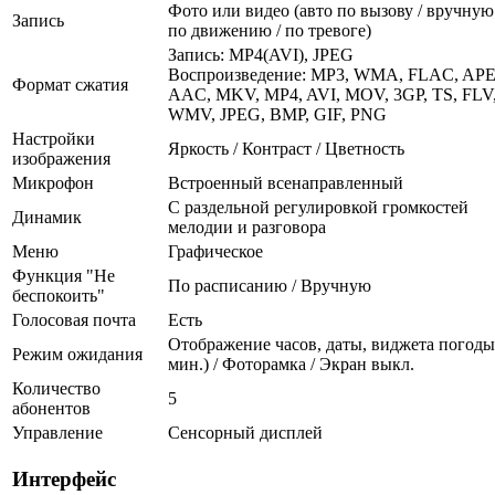
Фото или видео (авто по вызову / вручную 
Запись
по движению / по тревоге)
Запись: MP4(AVI), JPEG
Воспроизведение: MP3, WMA, FLAC, APE
Формат сжатия
AAC, MKV, MP4, AVI, MOV, 3GP, TS, FLV
WMV, JPEG, BMP, GIF, PNG
Настройки
Яркость / Контраст / Цветность
изображения
Микрофон
Встроенный всенаправленный
С раздельной регулировкой громкостей
Динамик
мелодии и разговора
Меню
Графическое
Функция "Не
По расписанию / Вручную
беспокоить"
Голосовая почта
Есть
Отображение часов, даты, виджета погоды
Режим ожидания
мин.) / Фоторамка / Экран выкл.
Количество
5
абонентов
Управление
Сенсорный дисплей
Интерфейс