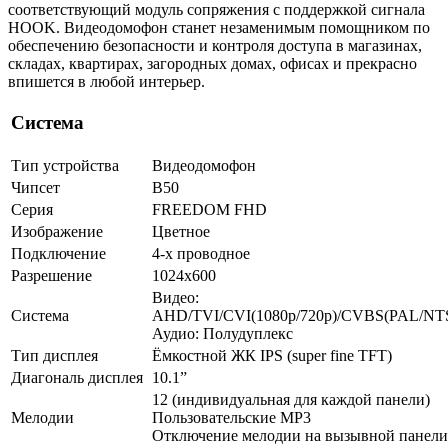
соответствующий модуль сопряжения с поддержкой сигнала
HOOK. Видеодомофон станет незаменимым помощником по
обеспечению безопасности и контроля доступа в магазинах,
складах, квартирах, загородных домах, офисах и прекрасно
впишется в любой интерьер.
Система
Тип устройства
Видеодомофон
Чипсет
B50
Серия
FREEDOM FHD
Изображение
Цветное
Подключение
4-х проводное
Разрешение
1024х600
Видео:
Система
AHD/TVI/CVI(1080p/720p)/CVBS(PAL/NT
Аудио: Полудуплекс
Тип дисплея
Ёмкостной ЖК IPS (super fine TFT)
Диагональ дисплея
10.1”
12 (индивидуальная для каждой панели)
Мелодии
Пользовательские MP3
Отключение мелодии на вызывной панели