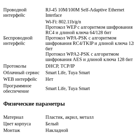
Проводной
RJ-45 10M/100M Self-Adaptive Ethernet
интерфейс
Interface
Wi-Fi: 802.11b/g/n
Протокол WEP c алгоритмом шифрования
RC4 и длиной ключа 64/128 бит
Беспроводной
Протокол WPA-PSK c алгоритмом
интерфейс
шифрования RC4/TKIP и длиной ключа 12
бит
Протокол WPA2-PSK с алгоритмом
шифрования AES и длиной ключа 128 бит
Протоколы
DHCP, TCP/IP
Облачный сервис
Smart Life, Tuya Smart
WEB интерфейс
Нет
Программное
Smart Life, Tuya Smart
обеспечение
Физические параметры
Материал
Пластик, акрил, металл
Цвет корпуса
Белый
Монтаж
Накладной