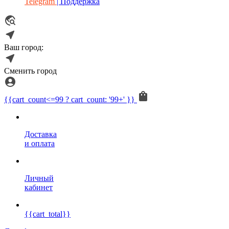
Telegram
| Поддержка
Ваш город:
Сменить город
{{cart_count<=99 ? cart_count: '99+' }}
Доставка
и оплата
Личный
кабинет
{{cart_total}}