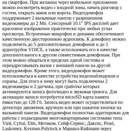
на смартфон. При желании через мобильное приложение
можно посмотреть видео с входной зоны, начать разговор с
гостем, открыть замок или ворота. Видеодомофон
поддерживает 2 вызывные панели c разрешением
видеокамеры до 2 Мп. Сенсорный 10.1" IPS дисплей дает
красочное изображение практически при любых углах
просмотра. Встроенные микрофон и динамик обеспечивают
качественную двустороннюю аудиосвязь. К домофону можно
подключить до 5 дополнительных домофонов и до 3
аудиотрубок VOICE, а также использовать его в качестве
дополнительного к другим совместимым домофонам. При
этом можно общаться в пределах одной системы и
переадресовывать вызов с внешней панели на другой
видеодомофон. Кроме этого, видеодомофон может
использоваться в качестве устройства видеонаблюдения и
охраны. Для этого к нему могут быть подключены 2
видеокамеры и 2 датчика, при сработке которых
активируются запись фото/видео и звуковая тревога. Для
активации записи потребуется microSD карта памяти
ёмкостью до 128 Гб. Запись видео может осуществляться по
детектору движения, вручную или при нажатии кнопки на
вызывной панели. Видеодомофон полностью адаптирован для
работы с подъездными многоквартирными системами типа
Vizit, Cyfral, Eltis, Метаком, Сейф-Сервис, Даксис, Proel,
Laskomex, Keyman-Polylock и Маршал-Raikmann через