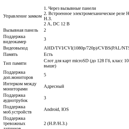
1. Через вызывные панели
2. Встроенное электромеханическое реле Н.
Управление замком
Н.З.
2 A, DC 12 В
Вызывная панель
2
Поддержка
3
видеокамер
Видеовыход
AHD/TVI/CVI(1080p/720p)/CVBS(PAL/NT
Память
Есть
Слот для карт microSD (до 128 Гб, класс 10
Тип памяти
выше)
Поддержка
5
доп.мониторов
Интерком между
Адресный
мониторами
Поддержка
3
аудиотрубок
Поддержка
Android, IOS
моб.устройств
Поддержка
тревожных
2 (Н.Р./Н.З.)
датчиков