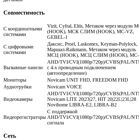
Совместимость
Vizit, Cyfral, Eltis, Метаком через модули 
С координатными
(HOOK), МСК СЛИМ (HOOK), MC-VZ,
системами
GEBEL-1
Даксис, Proel, Laskomex, Keyman-Polylock,
С цифровыми
Маршал-Raikmann, Метаком через модуль
системами
МСЦ (HOOK), МСЦ СЛИМ (HOOK), МС
AHD/TVI/CVI(1080p/720p)/CVBS(PAL/NT
Вызывные панели
с 4-х проводным подключением
(автоопределение)
Мониторы
Novicam UNIT FHD, FREEDOM FHD
Аудиотрубки
Novicam VOICE
AHD/TVI/CVI(1080p/720p)/CVBS(PAL/NT
Видеокамеры
Novicam LITE 20|23|27, HIT 20|22L|23L|28
Novihome LIBRA-E2, LIBRA-B2
С поддержкой
Видеорегистраторы
AHD/TVI/CVI(1080p/720p)/CVBS(PAL/NT
сигнала
Сеть