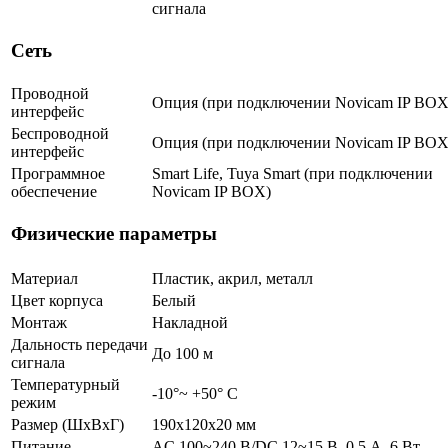
сигнала
Сеть
Проводной
Опция (при подключении Novicam IP BOX
интерфейс
Беспроводной
Опция (при подключении Novicam IP BOX
интерфейс
Программное
Smart Life, Tuya Smart (при подключении
обеспечение
Novicam IP BOX)
Физические параметры
Материал
Пластик, акрил, металл
Цвет корпуса
Белый
Монтаж
Накладной
Дальность передачи
До 100 м
сигнала
Температурный
-10°~ +50° С
режим
Размер (ШxВxГ)
190х120х20 мм
Питание
AC 100~240 В/DC 12~15 В, 0.5 А, 6 Вт