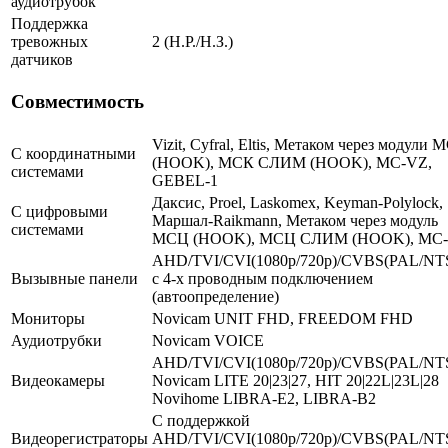
аудиотрубок
Поддержка
тревожных
2 (Н.Р./Н.З.)
датчиков
Совместимость
Vizit, Cyfral, Eltis, Метаком через модули 
С координатными
(HOOK), МСК СЛИМ (HOOK), MC-VZ,
системами
GEBEL-1
Даксис, Proel, Laskomex, Keyman-Polylock,
С цифровыми
Маршал-Raikmann, Метаком через модуль
системами
МСЦ (HOOK), МСЦ СЛИМ (HOOK), МС
AHD/TVI/CVI(1080p/720p)/CVBS(PAL/NT
Вызывные панели
с 4-х проводным подключением
(автоопределение)
Мониторы
Novicam UNIT FHD, FREEDOM FHD
Аудиотрубки
Novicam VOICE
AHD/TVI/CVI(1080p/720p)/CVBS(PAL/NT
Видеокамеры
Novicam LITE 20|23|27, HIT 20|22L|23L|28
Novihome LIBRA-E2, LIBRA-B2
С поддержкой
Видеорегистраторы
AHD/TVI/CVI(1080p/720p)/CVBS(PAL/NT