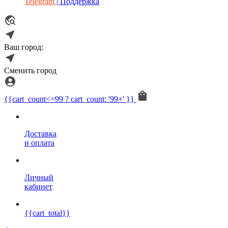
Telegram
| Поддержка
Ваш город:
Сменить город
{{cart_count<=99 ? cart_count: '99+' }}
Доставка
и оплата
Личный
кабинет
{{cart_total}}