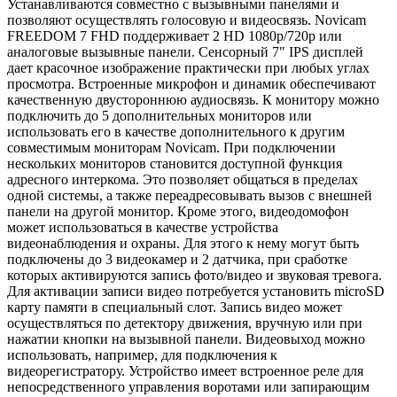
Устанавливаются совместно с вызывными панелями и
позволяют осуществлять голосовую и видеосвязь. Novicam
FREEDOM 7 FHD поддерживает 2 HD 1080p/720p или
аналоговые вызывные панели. Сенсорный 7" IPS дисплей
дает красочное изображение практически при любых углах
просмотра. Встроенные микрофон и динамик обеспечивают
качественную двустороннюю аудиосвязь. К монитору можно
подключить до 5 дополнительных мониторов или
использовать его в качестве дополнительного к другим
совместимым мониторам Novicam. При подключении
нескольких мониторов становится доступной функция
адресного интеркома. Это позволяет общаться в пределах
одной системы, а также переадресовывать вызов с внешней
панели на другой монитор. Кроме этого, видеодомофон
может использоваться в качестве устройства
видеонаблюдения и охраны. Для этого к нему могут быть
подключены до 3 видеокамер и 2 датчика, при сработке
которых активируются запись фото/видео и звуковая тревога.
Для активации записи видео потребуется установить microSD
карту памяти в специальный слот. Запись видео может
осуществляться по детектору движения, вручную или при
нажатии кнопки на вызывной панели. Видеовыход можно
использовать, например, для подключения к
видеорегистратору. Устройство имеет встроенное реле для
непосредственного управления воротами или запирающим