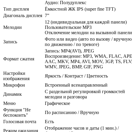
Аудио: Полудуплекс
Тип дисплея
Ёмкостной ЖК IPS (super fine TFT)
Диагональ дисплея
7”
12 (индивидуальная для каждой панели)
Мелодии
Пользовательские MP3
Отключение мелодии на вызывной панели
Фото или видео (авто по вызову / вручную 
Запись
по движению / по тревоге)
Запись: MP4(AVI), JPEG
Воспроизведение: MP3, WMA, FLAC, APE
Формат сжатия
AAC, MKV, MP4, AVI, MOV, 3GP, TS, FLV
WMV, JPEG, BMP, GIF, PNG
Настройки
Яркость / Контраст / Цветность
изображения
Микрофон
Встроенный всенаправленный
С раздельной регулировкой громкостей
Динамик
мелодии и разговора
Меню
Графическое
Функция "Не
По расписанию / Вручную
беспокоить"
Голосовая почта
Есть
Отображение часов и даты (1 мин.) /
Режим ожидания