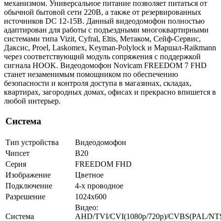
механизмом. Универсальное питание позволяет питаться от
обычной бытовой сети 220В, а также от резервированных
источников DC 12-15В. Данный видеодомофон полностью
адаптирован для работы с подъездными многоквартирными
системами типа Vizit, Cyfral, Eltis, Метаком, Сейф-Сервис,
Даксис, Proel, Laskomex, Keyman-Polylock и Маршал-Raikmann
через соответствующий модуль сопряжения с поддержкой
сигнала HOOK. Видеодомофон Novicam FREEDOM 7 FHD
станет незаменимым помощником по обеспечению
безопасности и контроля доступа в магазинах, складах,
квартирах, загородных домах, офисах и прекрасно впишется в
любой интерьер.
Система
Тип устройства
Видеодомофон
Чипсет
B20
Серия
FREEDOM FHD
Изображение
Цветное
Подключение
4-х проводное
Разрешение
1024х600
Видео:
Система
AHD/TVI/CVI(1080p/720p)/CVBS(PAL/NT