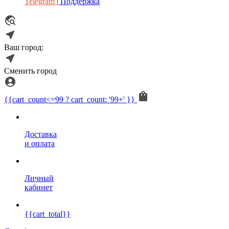
Telegram
| Поддержка
Ваш город:
Сменить город
{{cart_count<=99 ? cart_count: '99+' }}
Доставка
и оплата
Личный
кабинет
{{cart_total}}