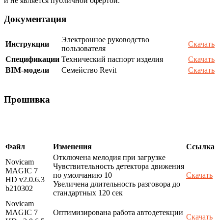
и не является публичной офертой.
Документация
Электронное руководство
Инструкции
Скачать
пользователя
Спецификации
Технический паспорт изделия
Скачать
BIM-модели
Семейство Revit
Скачать
Прошивка
Файл
Изменения
Ссылка
Отключена мелодия при загрузке
Novicam
Чувствительность детектора движения
MAGIC 7
по умолчанию 10
Скачать
HD v2.0.6.3
Увеличена длительность разговора до
b210302
стандартных 120 сек
Novicam
MAGIC 7
Оптимизирована работа автодетекции
Скачать