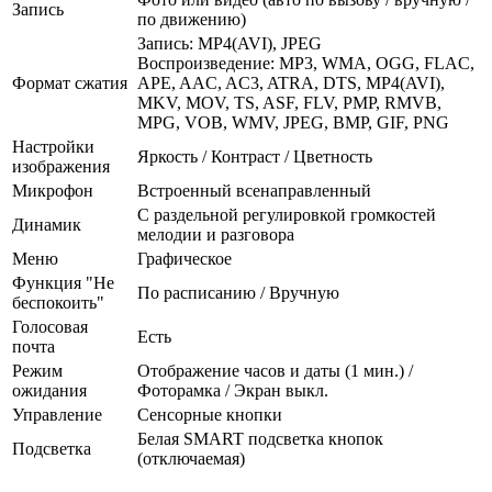
Запись
по движению)
Запись: MP4(AVI), JPEG
Воспроизведение: MP3, WMA, OGG, FLAC,
Формат сжатия
APE, AAC, AC3, ATRA, DTS, MP4(AVI),
MKV, MOV, TS, ASF, FLV, PMP, RMVB,
MPG, VOB, WMV, JPEG, BMP, GIF, PNG
Настройки
Яркость / Контраст / Цветность
изображения
Микрофон
Встроенный всенаправленный
С раздельной регулировкой громкостей
Динамик
мелодии и разговора
Меню
Графическое
Функция "Не
По расписанию / Вручную
беспокоить"
Голосовая
Есть
почта
Режим
Отображение часов и даты (1 мин.) /
ожидания
Фоторамка / Экран выкл.
Управление
Сенсорные кнопки
Белая SMART подсветка кнопок
Подсветка
(отключаемая)