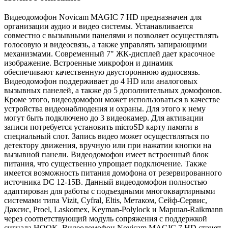
Видеодомофон Novicam MAGIC 7 HD предназначен для
организации аудио и видео системы. Устанавливается
совместно с вызывными панелями и позволяет осуществлять
голосовую и видеосвязь, а также управлять запирающими
механизмами. Современный 7" ЖК-дисплей дает красочное
изображение. Встроенные микрофон и динамик
обеспечивают качественную двустороннюю аудиосвязь.
Видеодомофон поддерживает до 4 HD или аналоговых
вызывных панелей, а также до 5 дополнительных домофонов.
Кроме этого, видеодомофон может использоваться в качестве
устройства видеонаблюдения и охраны. Для этого к нему
могут быть подключено до 3 видеокамер. Для активации
записи потребуется установить microSD карту памяти в
специальный слот. Запись видео может осуществляться по
детектору движения, вручную или при нажатии кнопки на
вызывной панели. Видеодомофон имеет встроенный блок
питания, что существенно упрощает подключение. Также
имеется возможность питания домофона от резервированного
источника DC 12-15В. Данный видеодомофон полностью
адаптирован для работы с подъездными многоквартирными
системами типа Vizit, Cyfral, Eltis, Метаком, Сейф-Сервис,
Даксис, Proel, Laskomex, Keyman-Polylock и Маршал-Raikmann
через соответствующий модуль сопряжения с поддержкой
сигнала HOOK. Видеодомофон Novicam MAGIC 7 HD станет