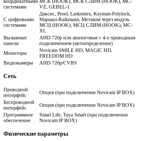
координатными
МСК (HOOK), МСК СЛИМ (HOOK), MC-
системами
VZ, GEBEL-1
Даксис, Proel, Laskomex, Keyman-Polylock,
С цифровыми
Маршал-Raikmann, Метаком через модуль
системами
МСЦ (HOOK), МСЦ СЛИМ (HOOK), МС-
XL
Вызывные
AHD 720p или аналоговые с 4-х проводным
панели
подключением (автоопределение)
Novicam SMILE HD, MAGIC HD,
Мониторы
FREEDOM HD
Видеокамеры
AHD 720p/CVBS
Сеть
Проводной
Опция (при подключении Novicam IP BOX)
интерфейс
Беспроводной
Опция (при подключении Novicam IP BOX)
интерфейс
Программное
Smart Life, Tuya Smart (при подключении
обеспечение
Novicam IP BOX)
Физические параметры