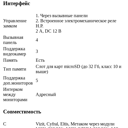
Интерфейс
1. Через вызывные панели
Управление
2. Встроенное электромеханическое реле
замком
Н.Р.
2 A, DC 12 В
Вызывная
4
панель
Поддержка
3
видеокамер
Память
Есть
Слот для карт microSD (до 32 Гб, класс 10 и
Тип памяти
выше)
Поддержка
5
доп.мониторов
Интерком
между
Адресный
мониторами
Совместимость
С
Vizit, Cyfral, Eltis, Метаком через модули