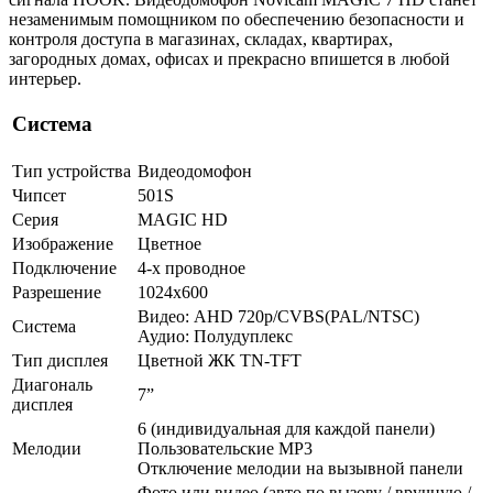
незаменимым помощником по обеспечению безопасности и
контроля доступа в магазинах, складах, квартирах,
загородных домах, офисах и прекрасно впишется в любой
интерьер.
Система
Тип устройства
Видеодомофон
Чипсет
501S
Серия
MAGIC HD
Изображение
Цветное
Подключение
4-х проводное
Разрешение
1024х600
Видео: AHD 720p/CVBS(PAL/NTSC)
Система
Аудио: Полудуплекс
Тип дисплея
Цветной ЖК TN-TFT
Диагональ
7”
дисплея
6 (индивидуальная для каждой панели)
Мелодии
Пользовательские MP3
Отключение мелодии на вызывной панели
Фото или видео (авто по вызову / вручную /