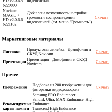
HD v2.0.6.5
видеосигнала
b220803
Novicam
Добавлена возможность настройки
MAGIC 7
громкости воспроизведения
Скачать
HD v2.0.6.6
видеозаписей (см. меню "Громкость")
b221102
Маркетинговые материалы
Продуктовая линейка - Домофония и
Листовки
Скачать
СКУД Novicam
Презентация - Домофония и СКУД
Презентации
Скачать
Novicam
Прочее
Подборка из 200 изображений для
Изображения
Скачать
фоторамки видеодомофона
Samsung PRO Endurancer
Sandisk Ultra, MAX Endurance, High
Рекомендуемые
Endurance
карты памяти
Transcend High Endurance