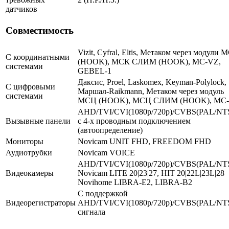
датчиков
Совместимость
Vizit, Cyfral, Eltis, Метаком через модули 
С координатными
(HOOK), МСК СЛИМ (HOOK), MC-VZ,
системами
GEBEL-1
Даксис, Proel, Laskomex, Keyman-Polylock,
С цифровыми
Маршал-Raikmann, Метаком через модуль
системами
МСЦ (HOOK), МСЦ СЛИМ (HOOK), МС
AHD/TVI/CVI(1080p/720p)/CVBS(PAL/NT
Вызывные панели
с 4-х проводным подключением
(автоопределение)
Мониторы
Novicam UNIT FHD, FREEDOM FHD
Аудиотрубки
Novicam VOICE
AHD/TVI/CVI(1080p/720p)/CVBS(PAL/NT
Видеокамеры
Novicam LITE 20|23|27, HIT 20|22L|23L|28
Novihome LIBRA-E2, LIBRA-B2
С поддержкой
Видеорегистраторы
AHD/TVI/CVI(1080p/720p)/CVBS(PAL/NT
сигнала