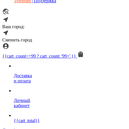
Telegram
| Поддержка
Ваш город:
Сменить город
{{cart_count<=99 ? cart_count: '99+' }}
Доставка
и оплата
Личный
кабинет
{{cart_total}}