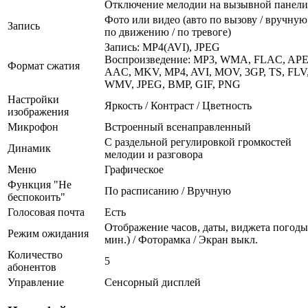
Отключение мелодии на вызывной панели
Фото или видео (авто по вызову / вручную 
Запись
по движению / по тревоге)
Запись: MP4(AVI), JPEG
Воспроизведение: MP3, WMA, FLAC, APE
Формат сжатия
AAC, MKV, MP4, AVI, MOV, 3GP, TS, FLV
WMV, JPEG, BMP, GIF, PNG
Настройки
Яркость / Контраст / Цветность
изображения
Микрофон
Встроенный всенаправленный
С раздельной регулировкой громкостей
Динамик
мелодии и разговора
Меню
Графическое
Функция "Не
По расписанию / Вручную
беспокоить"
Голосовая почта
Есть
Отображение часов, даты, виджета погоды
Режим ожидания
мин.) / Фоторамка / Экран выкл.
Количество
5
абонентов
Управление
Сенсорный дисплей