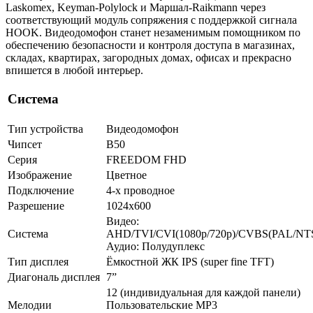
Laskomex, Keyman-Polylock и Маршал-Raikmann через
соответствующий модуль сопряжения с поддержкой сигнала
HOOK. Видеодомофон станет незаменимым помощником по
обеспечению безопасности и контроля доступа в магазинах,
складах, квартирах, загородных домах, офисах и прекрасно
впишется в любой интерьер.
Система
Тип устройства
Видеодомофон
Чипсет
B50
Серия
FREEDOM FHD
Изображение
Цветное
Подключение
4-х проводное
Разрешение
1024х600
Видео:
Система
AHD/TVI/CVI(1080p/720p)/CVBS(PAL/NT
Аудио: Полудуплекс
Тип дисплея
Ёмкостной ЖК IPS (super fine TFT)
Диагональ дисплея
7”
12 (индивидуальная для каждой панели)
Мелодии
Пользовательские MP3