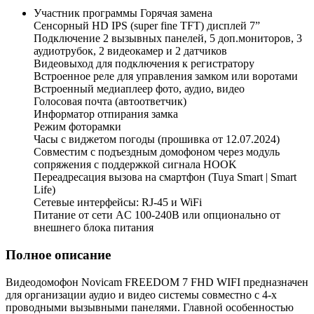
Участник программы Горячая замена
Сенcорный HD IPS (super fine TFT) дисплей 7”
Подключение 2 вызывных панелей, 5 доп.мониторов, 3
аудиотрубок, 2 видеокамер и 2 датчиков
Видеовыход для подключения к регистратору
Встроенное реле для управления замком или воротами
Встроенный медиаплеер фото, аудио, видео
Голосовая почта (автоответчик)
Информатор отпирания замка
Режим фоторамки
Часы с виджетом погоды (прошивка от 12.07.2024)
Совместим с подъездным домофоном через модуль
сопряжения с поддержкой сигнала HOOK
Переадресация вызова на смартфон (Tuya Smart | Smart
Life)
Сетевые интерфейсы: RJ-45 и WiFi
Питание от сети AC 100-240В или опционально от
внешнего блока питания
Полное описание
Видеодомофон Novicam FREEDOM 7 FHD WIFI предназначен
для организации аудио и видео системы совместно с 4-х
проводными вызывными панелями. Главной особенностью