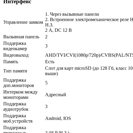
Интерфейс
1. Через вызывные панели
2. Встроенное электромеханическое реле Н.
Управление замком
Н.З.
2 A, DC 12 В
Вызывная панель
2
Поддержка
3
видеокамер
Видеовыход
AHD/TVI/CVI(1080p/720p)/CVBS(PAL/NT
Память
Есть
Слот для карт microSD (до 128 Гб, класс 10
Тип памяти
выше)
Поддержка
5
доп.мониторов
Интерком между
Адресный
мониторами
Поддержка
3
аудиотрубок
Поддержка
Android, IOS
моб.устройств
Поддержка
тревожных
2 (Н.Р./Н.З.)