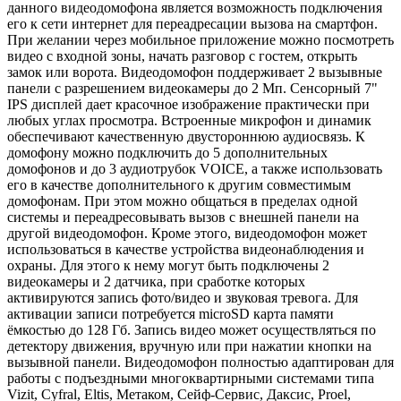
данного видеодомофона является возможность подключения
его к сети интернет для переадресации вызова на смартфон.
При желании через мобильное приложение можно посмотреть
видео с входной зоны, начать разговор с гостем, открыть
замок или ворота. Видеодомофон поддерживает 2 вызывные
панели c разрешением видеокамеры до 2 Мп. Сенсорный 7"
IPS дисплей дает красочное изображение практически при
любых углах просмотра. Встроенные микрофон и динамик
обеспечивают качественную двустороннюю аудиосвязь. К
домофону можно подключить до 5 дополнительных
домофонов и до 3 аудиотрубок VOICE, а также использовать
его в качестве дополнительного к другим совместимым
домофонам. При этом можно общаться в пределах одной
системы и переадресовывать вызов с внешней панели на
другой видеодомофон. Кроме этого, видеодомофон может
использоваться в качестве устройства видеонаблюдения и
охраны. Для этого к нему могут быть подключены 2
видеокамеры и 2 датчика, при сработке которых
активируются запись фото/видео и звуковая тревога. Для
активации записи потребуется microSD карта памяти
ёмкостью до 128 Гб. Запись видео может осуществляться по
детектору движения, вручную или при нажатии кнопки на
вызывной панели. Видеодомофон полностью адаптирован для
работы с подъездными многоквартирными системами типа
Vizit, Cyfral, Eltis, Метаком, Сейф-Сервис, Даксис, Proel,