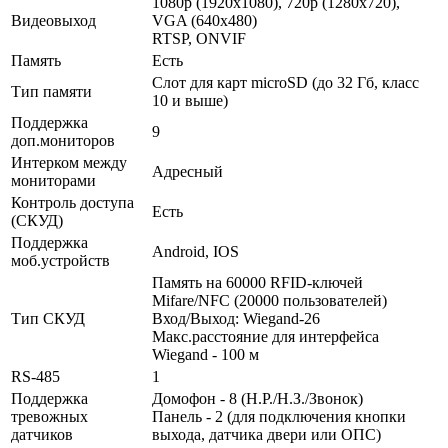
1080p (1920х1080), 720p (1280x720),
Видеовыход
VGA (640x480)
RTSP, ONVIF
Память
Есть
Слот для карт microSD (до 32 Гб, класс
Тип памяти
10 и выше)
Поддержка
9
доп.мониторов
Интерком между
Адресный
мониторами
Контроль доступа
Есть
(СКУД)
Поддержка
Android, IOS
моб.устройств
Память на 60000 RFID-ключей
Mifare/NFC (20000 пользователей)
Тип СКУД
Вход/Выход: Wiegand-26
Макс.расстояние для интерфейса
Wiegand - 100 м
RS-485
1
Поддержка
Домофон - 8 (Н.Р./Н.З./Звонок)
тревожных
Панель - 2 (для подключения кнопки
датчиков
выхода, датчика двери или ОПС)