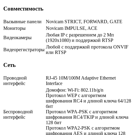
Совместимость
Вызывные панели
Novicam STRICT, FORWARD, GATE
Мониторы
Novicam IMPULSE, ACE
Любая IP с разрешением до 2 Мп
Видеокамеры
(1920x1080) и поддержкой RTSP
Любой с поддержкой протокола ONVIF
Видеорегистраторы
или RTSP
Сеть
Проводной
RJ-45 10M/100M Adaptive Ethernet
интерфейс
Interface
Домофон: Wi-Fi: 802.11b/g/n
Протокол WEP c алгоритмом
шифрования RC4 и длиной ключа 64/128
бит
Беспроводной
Протокол WPA-PSK c алгоритмом
интерфейс
шифрования RC4/TKIP и длиной ключа
128 бит
Протокол WPA2-PSK с алгоритмом
шифрования AES и длиной ключа 128