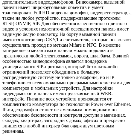
дополнительных видеодомофонов. Видеокамера вызывной
панели имеет широкоугольный объектив и умеет
транслировать Full HD видео на домофон, видеорегистратор, а
также на любое устройство, поддерживающее протоколы
RTSP, ONVIF, SIP. Для обеспечения качественного цветного
видео в условиях недостаточной освещенности панель имеет
видимую белую подсветку. На борту вызывной панели
имеются контроллер СКУД и считыватель, которые позволяют
осуществлять проход по меткам Mifare и NFC. В качестве
запирающего механизма к панели можно подключить
практически любой электрозамок, ворота, шлагбаум. Важной
особенностью видеодомофона является поддержка
универсального SIP-протокола, который без каких-либо
ограничений позволяет объединить в большую
распределенную систему не только домофоны, но и IP-
телефонию со всевозможными программными клиентами для
компьютеров и мобильных устройств. Для настройки
видеодомофон и панель имеют русскоязычный WEB-
интерфейс. Питание всех устройств производится от
комплектного коммутатора по технологии Power over Ethernet.
IP-видеодомофон станет незаменимым помощником по
обеспечению безопасности и контроля доступа в магазинах,
складах, квартирах, загородных домах, офисах и прекрасно
впишется в любой интерьер благодаря двум цветовым
решениям.