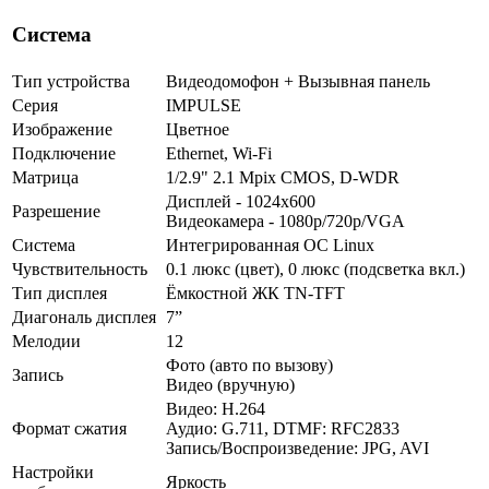
Система
Тип устройства
Видеодомофон + Вызывная панель
Серия
IMPULSE
Изображение
Цветное
Подключение
Ethernet, Wi-Fi
Матрица
1/2.9" 2.1 Mpix CMOS, D-WDR
Дисплей - 1024x600
Разрешение
Видеокамера - 1080p/720p/VGA
Система
Интегрированная OC Linux
Чувствительность
0.1 люкс (цвет), 0 люкс (подсветка вкл.)
Тип дисплея
Ёмкостной ЖК TN-TFT
Диагональ дисплея
7”
Мелодии
12
Фото (авто по вызову)
Запись
Видео (вручную)
Видео: H.264
Формат сжатия
Аудио: G.711, DTMF: RFC2833
Запись/Воспроизведение: JPG, AVI
Настройки
Яркость