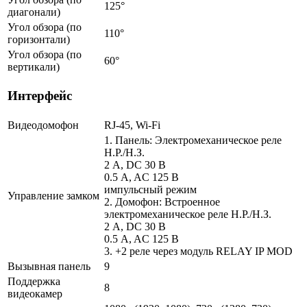
125°
диагонали)
Угол обзора (по
110°
горизонтали)
Угол обзора (по
60°
вертикали)
Интерфейс
Видеодомофон
RJ-45, Wi-Fi
1. Панель: Электромеханическое реле
Н.Р./Н.З.
2 A, DC 30 В
0.5 A, AC 125 В
импульсный режим
Управление замком
2. Домофон: Встроенное
электромеханическое реле Н.Р./Н.З.
2 A, DC 30 В
0.5 A, AC 125 В
3. +2 реле через модуль RELAY IP MOD
Вызывная панель
9
Поддержка
8
видеокамер