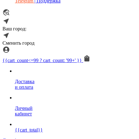
Telegram
| Поддержка
Ваш город:
Сменить город
{{cart_count<=99 ? cart_count: '99+' }}
Доставка
и оплата
Личный
кабинет
{{cart_total}}