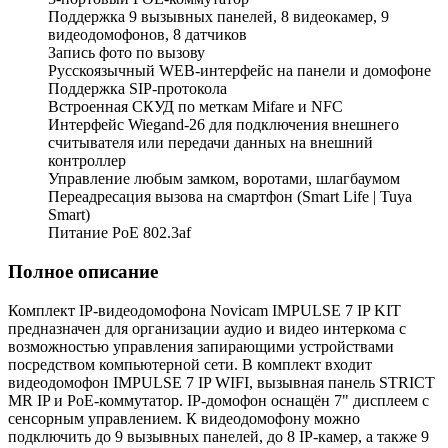
Поддержка 9 вызывных панелей, 8 видеокамер, 9
видеодомофонов, 8 датчиков
Запись фото по вызову
Русскоязычный WEB-интерфейс на панели и домофоне
Поддержка SIP-протокола
Встроенная СКУД по меткам Mifare и NFC
Интерфейс Wiegand-26 для подключения внешнего
считывателя или передачи данных на внешний
контроллер
Управление любым замком, воротами, шлагбаумом
Переадресация вызова на смартфон (Smart Life | Tuya
Smart)
Питание PoE 802.3af
Полное описание
Комплект IP-видеодомофона Novicam IMPULSE 7 IP KIT
предназначен для организации аудио и видео интеркома с
возможностью управления запирающими устройствами
посредством компьютерной сети. В комплект входит
видеодомофон IMPULSE 7 IP WIFI, вызывная панель STRICT
MR IP и PoE-коммутатор. IP-домофон оснащён 7" дисплеем с
сенсорным управлением. К видеодомофону можно
подключить до 9 вызывных панелей, до 8 IP-камер, а также 9