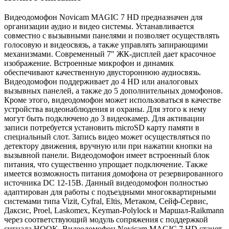
Видеодомофон Novicam MAGIC 7 HD предназначен для
организации аудио и видео системы. Устанавливается
совместно с вызывными панелями и позволяет осуществлять
голосовую и видеосвязь, а также управлять запирающими
механизмами. Современный 7" ЖК-дисплей дает красочное
изображение. Встроенные микрофон и динамик
обеспечивают качественную двустороннюю аудиосвязь.
Видеодомофон поддерживает до 4 HD или аналоговых
вызывных панелей, а также до 5 дополнительных домофонов.
Кроме этого, видеодомофон может использоваться в качестве
устройства видеонаблюдения и охраны. Для этого к нему
могут быть подключено до 3 видеокамер. Для активации
записи потребуется установить microSD карту памяти в
специальный слот. Запись видео может осуществляться по
детектору движения, вручную или при нажатии кнопки на
вызывной панели. Видеодомофон имеет встроенный блок
питания, что существенно упрощает подключение. Также
имеется возможность питания домофона от резервированного
источника DC 12-15В. Данный видеодомофон полностью
адаптирован для работы с подъездными многоквартирными
системами типа Vizit, Cyfral, Eltis, Метаком, Сейф-Сервис,
Даксис, Proel, Laskomex, Keyman-Polylock и Маршал-Raikmann
через соответствующий модуль сопряжения с поддержкой
сигнала HOOK. Видеодомофон Novicam MAGIC 7 HD станет