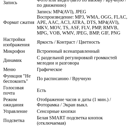
Запись
по движению)
Запись: MP4(AVI), JPEG
Воспроизведение: MP3, WMA, OGG, FLAC,
Формат сжатия
APE, AAC, AC3, ATRA, DTS, MP4(AVI),
MKV, MOV, TS, ASF, FLV, PMP, RMVB,
MPG, VOB, WMV, JPEG, BMP, GIF, PNG
Настройки
Яркость / Контраст / Цветность
изображения
Микрофон
Встроенный всенаправленный
С раздельной регулировкой громкостей
Динамик
мелодии и разговора
Меню
Графическое
Функция "Не
По расписанию / Вручную
беспокоить"
Голосовая
Есть
почта
Режим
Отображение часов и даты (1 мин.) /
ожидания
Фоторамка / Экран выкл.
Управление
Сенсорные кнопки
Белая SMART подсветка кнопок
Подсветка
(отключаемая)