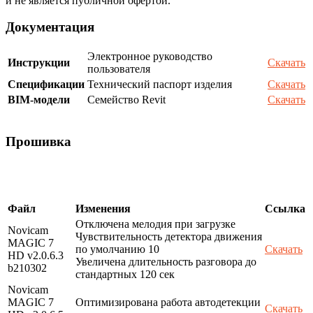
и не является публичной офертой.
Документация
Электронное руководство
Инструкции
Скачать
пользователя
Спецификации
Технический паспорт изделия
Скачать
BIM-модели
Семейство Revit
Скачать
Прошивка
Файл
Изменения
Ссылка
Отключена мелодия при загрузке
Novicam
Чувствительность детектора движения
MAGIC 7
по умолчанию 10
Скачать
HD v2.0.6.3
Увеличена длительность разговора до
b210302
стандартных 120 сек
Novicam
MAGIC 7
Оптимизирована работа автодетекции
Скачать