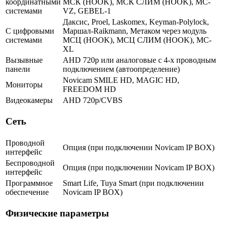
координатными
МСК (HOOK), МСК СЛИМ (HOOK), MC-
системами
VZ, GEBEL-1
Даксис, Proel, Laskomex, Keyman-Polylock,
С цифровыми
Маршал-Raikmann, Метаком через модуль
системами
МСЦ (HOOK), МСЦ СЛИМ (HOOK), МС-
XL
Вызывные
AHD 720p или аналоговые с 4-х проводным
панели
подключением (автоопределение)
Novicam SMILE HD, MAGIC HD,
Мониторы
FREEDOM HD
Видеокамеры
AHD 720p/CVBS
Сеть
Проводной
Опция (при подключении Novicam IP BOX)
интерфейс
Беспроводной
Опция (при подключении Novicam IP BOX)
интерфейс
Программное
Smart Life, Tuya Smart (при подключении
обеспечение
Novicam IP BOX)
Физические параметры