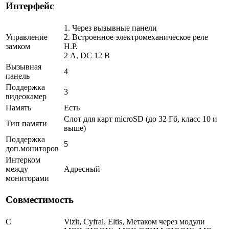
Интерфейс
1. Через вызывные панели
Управление
2. Встроенное электромеханическое реле
замком
Н.Р.
2 A, DC 12 В
Вызывная
4
панель
Поддержка
3
видеокамер
Память
Есть
Слот для карт microSD (до 32 Гб, класс 10 и
Тип памяти
выше)
Поддержка
5
доп.мониторов
Интерком
между
Адресный
мониторами
Совместимость
С
Vizit, Cyfral, Eltis, Метаком через модули