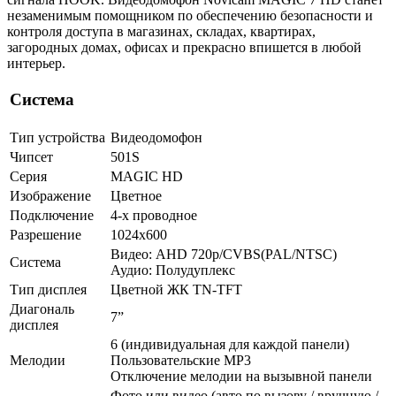
незаменимым помощником по обеспечению безопасности и
контроля доступа в магазинах, складах, квартирах,
загородных домах, офисах и прекрасно впишется в любой
интерьер.
Система
Тип устройства
Видеодомофон
Чипсет
501S
Серия
MAGIC HD
Изображение
Цветное
Подключение
4-х проводное
Разрешение
1024х600
Видео: AHD 720p/CVBS(PAL/NTSC)
Система
Аудио: Полудуплекс
Тип дисплея
Цветной ЖК TN-TFT
Диагональ
7”
дисплея
6 (индивидуальная для каждой панели)
Мелодии
Пользовательские MP3
Отключение мелодии на вызывной панели
Фото или видео (авто по вызову / вручную /