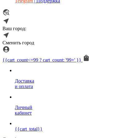
Telegram
| Поддержка
Ваш город:
Сменить город
{{cart_count<=99 ? cart_count: '99+' }}
Доставка
и оплата
Личный
кабинет
{{cart_total}}