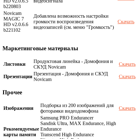
HD v2.0.6.5
видеосигнала
b220803
Novicam
Добавлена возможность настройки
MAGIC 7
громкости воспроизведения
Скачать
HD v2.0.6.6
видеозаписей (см. меню "Громкость")
b221102
Маркетинговые материалы
Продуктовая линейка - Домофония и
Листовки
Скачать
СКУД Novicam
Презентация - Домофония и СКУД
Презентации
Скачать
Novicam
Прочее
Подборка из 200 изображений для
Изображения
Скачать
фоторамки видеодомофона
Samsung PRO Endurancer
Sandisk Ultra, MAX Endurance, High
Рекомендуемые
Endurance
карты памяти
Transcend High Endurance