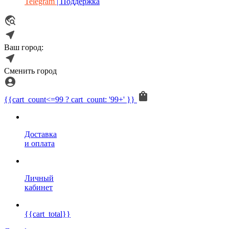
Telegram
| Поддержка
Ваш город:
Сменить город
{{cart_count<=99 ? cart_count: '99+' }}
Доставка
и оплата
Личный
кабинет
{{cart_total}}