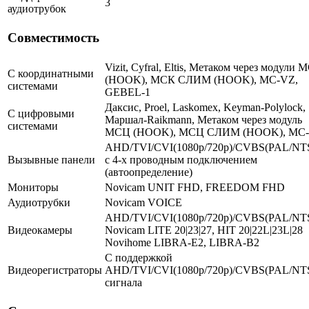
3
аудиотрубок
Совместимость
Vizit, Cyfral, Eltis, Метаком через модули 
С координатными
(HOOK), МСК СЛИМ (HOOK), MC-VZ,
системами
GEBEL-1
Даксис, Proel, Laskomex, Keyman-Polylock,
С цифровыми
Маршал-Raikmann, Метаком через модуль
системами
МСЦ (HOOK), МСЦ СЛИМ (HOOK), МС
AHD/TVI/CVI(1080p/720p)/CVBS(PAL/NT
Вызывные панели
с 4-х проводным подключением
(автоопределение)
Мониторы
Novicam UNIT FHD, FREEDOM FHD
Аудиотрубки
Novicam VOICE
AHD/TVI/CVI(1080p/720p)/CVBS(PAL/NT
Видеокамеры
Novicam LITE 20|23|27, HIT 20|22L|23L|28
Novihome LIBRA-E2, LIBRA-B2
С поддержкой
Видеорегистраторы
AHD/TVI/CVI(1080p/720p)/CVBS(PAL/NT
сигнала