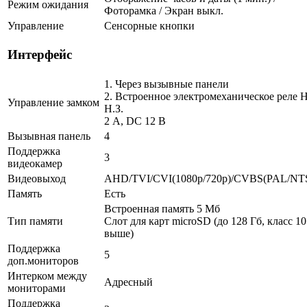
Режим ожидания
Фоторамка / Экран выкл.
Управление
Сенсорные кнопки
Интерфейс
1. Через вызывные панели
2. Встроенное электромеханическое реле Н.
Управление замком
Н.З.
2 A, DC 12 В
Вызывная панель
4
Поддержка
3
видеокамер
Видеовыход
AHD/TVI/CVI(1080p/720p)/CVBS(PAL/NT
Память
Есть
Встроенная память 5 Мб
Тип памяти
Слот для карт microSD (до 128 Гб, класс 10
выше)
Поддержка
5
доп.мониторов
Интерком между
Адресный
мониторами
Поддержка