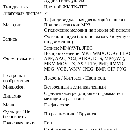
Аудио: Полудуплекс
Тип дисплея
Цветной ЖК TN-TFT
Диагональ дисплея
7”
12 (индивидуальная для каждой панели)
Мелодии
Пользовательские MP3
Отключение мелодии на вызывной панели
Фото или видео (авто по вызову / вручную 
Запись
по движению)
Запись: MP4(AVI), JPEG
Воспроизведение: MP3, WMA, OGG, FLA
Формат сжатия
APE, AAC, AC3, ATRA, DTS, MP4(AVI),
MKV, MOV, TS, ASF, FLV, PMP, RMVB,
MPG, VOB, WMV, JPEG, BMP, GIF, PNG
Настройки
Яркость / Контраст / Цветность
изображения
Микрофон
Встроенный всенаправленный
С раздельной регулировкой громкостей
Динамик
мелодии и разговора
Меню
Графическое
Функция "Не
По расписанию / Вручную
беспокоить"
Голосовая почта
Есть
Отображение часов и даты (1 мин.) /