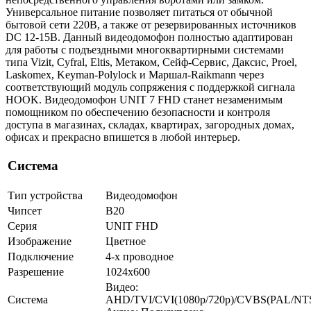
Универсальное питание позволяет питаться от обычной
бытовой сети 220В, а также от резервированных источников
DC 12-15В. Данный видеодомофон полностью адаптирован
для работы с подъездными многоквартирными системами
типа Vizit, Cyfral, Eltis, Метаком, Сейф-Сервис, Даксис, Proel,
Laskomex, Keyman-Polylock и Маршал-Raikmann через
соответствующий модуль сопряжения с поддержкой сигнала
HOOK. Видеодомофон UNIT 7 FHD станет незаменимым
помощником по обеспечению безопасности и контроля
доступа в магазинах, складах, квартирах, загородных домах,
офисах и прекрасно впишется в любой интерьер.
Система
Тип устройства
Видеодомофон
Чипсет
B20
Серия
UNIT FHD
Изображение
Цветное
Подключение
4-х проводное
Разрешение
1024х600
Видео:
Система
AHD/TVI/CVI(1080p/720p)/CVBS(PAL/NT