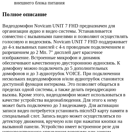
внешнего блока питания
Полное описание
Видеодомофон Novicam UNIT 7 FHD предназначен для
организации аудио и видео системы. Устанавливается
совместно с вызывными панелями и позволяют осуществлять
голосовую и видеосвязь. Novicam UNIT 7 FHD поддерживает
до 4-х вызывных панелей с 4-х проводным подключением и
разрешением до 2 Мп. 7" дисплей дает красочное
изображение. Встроенные микрофон и динамик
обеспечивают качественную двустороннюю аудиосвязь. К
домофону можно подключить до 5 дополнительных
домофонов и до 3 аудиотрубок VOICE. При подключении
нескольких видеодомофонов и/или аудиотрубок становится
доступной функция интеркома. Это позволяет общаться в
пределах одной системы, а также делать переадресацию
вызова. Кроме этого, видеодомофон может использоваться в
качестве устройства видеонаблюдения. Для этого к нему
может быть подключено до 3 видеокамер. Для активации
записи видео потребуется установить microSD карту памяти в
специальный слот. Запись видео может осуществляться по
детектору движения, вручную или при нажатии кнопки на
вызывной панели. Устройство имеет встроенное реле для
непосредственного управления воротами или замком.