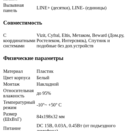
Вызывная
LINE+ (десятки), LINE- (единицы)
панель
Совместимость
С
Vizit, Cyfral, Eltis, Метаком, Beward (Дом.ру,
координатными
Ростелеком, Интерсвязь), Спутник и
системами
подобные без доп.устройств
Физические параметры
Материал
Пластик
Цвет корпуса
Белый
Монтаж
Накладной
Относительная
до 95%
влажность
Температурный
-10°~ +50° С
режим
Размер
84х198х32 мм
(ШxВxГ)
DC 15В, 0.03А, 0.45Вт (от подъездного
Питание
домофона)