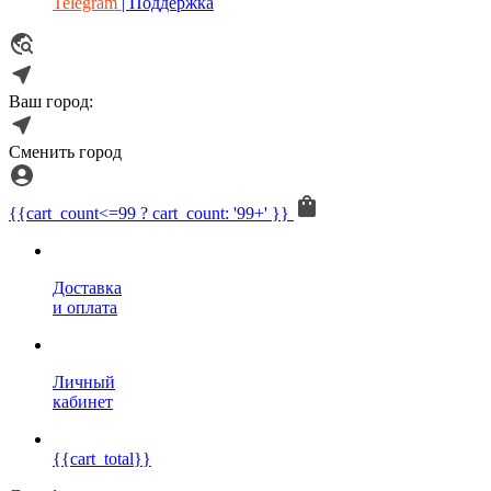
Telegram
| Поддержка
Ваш город:
Сменить город
{{cart_count<=99 ? cart_count: '99+' }}
Доставка
и оплата
Личный
кабинет
{{cart_total}}