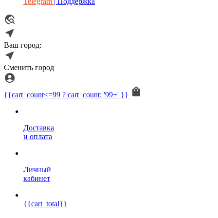
Telegram
| Поддержка
Ваш город:
Сменить город
{{cart_count<=99 ? cart_count: '99+' }}
Доставка
и оплата
Личный
кабинет
{{cart_total}}