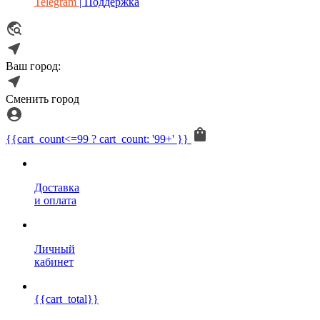
Telegram
| Поддержка
Ваш город:
Сменить город
{{cart_count<=99 ? cart_count: '99+' }}
Доставка
и оплата
Личный
кабинет
{{cart_total}}