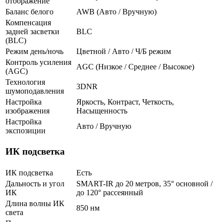
отображение
Баланс белого
AWB (Авто / Вручную)
Компенсация
задней засветки
BLC
(BLC)
Режим день/ночь
Цветной / Авто / Ч/Б режим
Контроль усиления
AGC (Низкое / Среднее / Высокое)
(AGC)
Технология
3DNR
шумоподавления
Настройка
Яркость, Контраст, Четкость,
изображения
Насыщенность
Настройка
Авто / Вручную
экспозиции
ИК подсветка
ИК подсветка
Есть
Дальность и угол
SMART-IR до 20 метров, 35° основной /
ИК
до 120° рассеянный
Длина волны ИК
850 нм
света