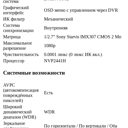
система
Графический
OSD меню с управлением через DVR
интерфейс
ИК фильтр
Механический
Система
Внутренняя
синхронизации
Матрица
1/2.7" Sony Starvis IMX307 CMOS 2 Мп
Максимальное
1080p
разрешение
Чувствительность
0.0001 люкс (0 люкс ИК вкл.)
Процессор
NVP2441H
Системные возможности
AVPC
(автокомпенсация
Есть
повреждённых
пикселей)
Широкий
динамический
WDR
диапазон (WDR)
Зеркальное
По горизонтали / По вертикали / Оба