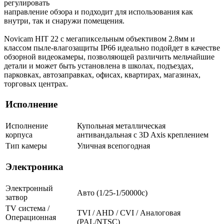
регулировать
направление обзора и подходит для использования как
внутри, так и снаружи помещения.
Novicam HIT 22 с мегапиксельным объективом 2.8мм и
классом пыле-влагозащиты IP66 идеально подойдет в качестве
обзорной видеокамеры, позволяющей различить мельчайшие
детали и может быть установлена в школах, подъездах,
парковках, автозаправках, офисах, квартирах, магазинах,
торговых центрах.
Исполнение
Исполнение
Купольная металлическая
корпуса
антивандальная с 3D Axis креплением
Тип камеры
Уличная всепогодная
Электроника
Электронный
Авто (1/25-1/50000c)
затвор
TV система /
TVI / AHD / CVI / Аналоговая
Операционная
(PAL/NTSC)