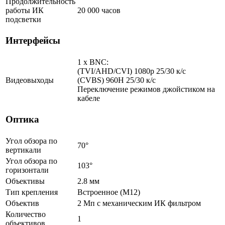
Продолжительность
работы ИК
20 000 часов
подсветки
Интерфейсы
1 x BNC:
(TVI/AHD/CVI) 1080p 25/30 к/с
Видеовыходы
(CVBS) 960H 25/30 к/с
Переключение режимов джойстиком на
кабеле
Оптика
Угол обзора по
70°
вертикали
Угол обзора по
103°
горизонтали
Объективы
2.8 мм
Тип крепления
Встроенное (М12)
Объектив
2 Мп c механическим ИК фильтром
Количество
1
объективов