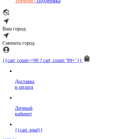
Telegram
| Поддержка
Ваш город:
Сменить город
{{cart_count<=99 ? cart_count: '99+' }}
Доставка
и оплата
Личный
кабинет
{{cart_total}}