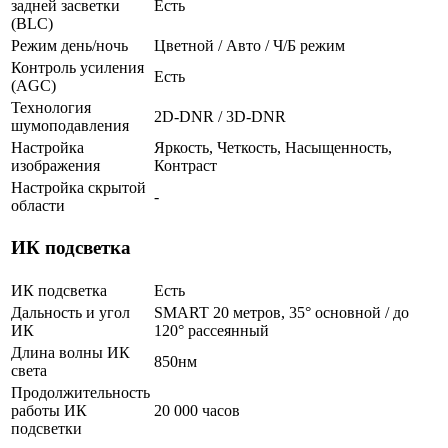
задней засветки
Есть
(BLC)
Режим день/ночь
Цветной / Авто / Ч/Б режим
Контроль усиления
Есть
(AGC)
Технология
2D-DNR / 3D-DNR
шумоподавления
Настройка
Яркость, Четкость, Насыщенность,
изображения
Контраст
Настройка скрытой
-
области
ИК подсветка
ИК подсветка
Есть
Дальность и угол
SMART 20 метров, 35° основной / до
ИК
120° рассеянный
Длина волны ИК
850нм
света
Продолжительность
работы ИК
20 000 часов
подсветки