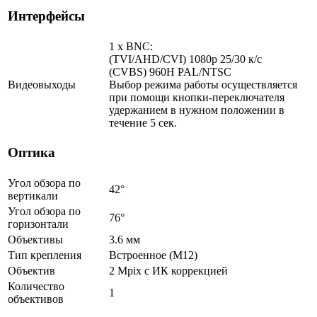
Интерфейсы
1 x BNC:
(TVI/AHD/CVI) 1080p 25/30 к/с
(CVBS) 960H PAL/NTSC
Видеовыходы
Выбор режима работы осуществляется
при помощи кнопки-переключателя
удержанием в нужном положении в
течение 5 сек.
Оптика
Угол обзора по
42°
вертикали
Угол обзора по
76°
горизонтали
Объективы
3.6 мм
Тип крепления
Встроенное (М12)
Объектив
2 Mpix c ИК коррекцией
Количество
1
объективов