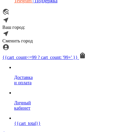
Telegram
| Поддержка
Ваш город:
Сменить город
{{cart_count<=99 ? cart_count: '99+' }}
Доставка
и оплата
Личный
кабинет
{{cart_total}}