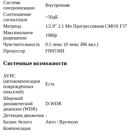
Система
Внутренняя
синхронизации
Соотношение
>50дБ
сигнал/шум
Матрица
1/2.9" 2.1 Мп Прогрессивная CMOS F37
Максимальное
1080p
разрешение
Чувствительность
0.1 люкс (0 люкс ИК вкл.)
Процессор
FH8536H
Системные возможности
AVPC
(автокомпенсация
Есть
повреждённых
пикселей)
Широкий
динамический
D-WDR
диапазон (WDR)
Детекция движения
-
Баланс белого
Авто / Вручную
Компенсация