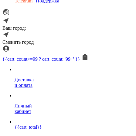
Telegram
| Поддержка
Ваш город:
Сменить город
{{cart_count<=99 ? cart_count: '99+' }}
Доставка
и оплата
Личный
кабинет
{{cart_total}}