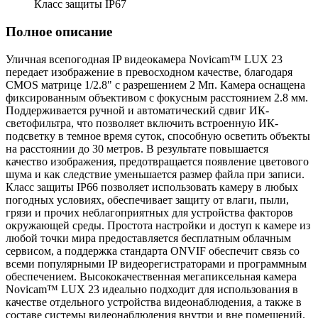
Класс защиты IP67
Полное описание
Уличная всепогодная IP видеокамера Novicam™ LUX 23
передает изображение в превосходном качестве, благодаря
CMOS матрице 1/2.8" с разрешением 2 Мп. Камера оснащена
фиксированным объективом с фокусным расстоянием 2.8 мм.
Поддерживается ручной и автоматический сдвиг ИК-
светофильтра, что позволяет включить встроенную ИК-
подсветку в темное время суток, способную осветить объекты
на расстоянии до 30 метров. В результате повышается
качество изображения, предотвращается появление цветового
шума и как следствие уменьшается размер файла при записи.
Класс защиты IP66 позволяет использовать камеру в любых
погодных условиях, обеспечивает защиту от влаги, пыли,
грязи и прочих неблагоприятных для устройства факторов
окружающей среды. Простота настройки и доступ к камере из
любой точки мира предоставляется бесплатным облачным
сервисом, а поддержка стандарта ONVIF обеспечит связь со
всеми популярными IP видеорегистраторами и программным
обеспечением. Высококачественная мегапиксельная камера
Novicam™ LUX 23 идеально подходит для использования в
качестве отдельного устройства видеонаблюдения, а также в
составе системы видеонаблюдения внутри и вне помещений.