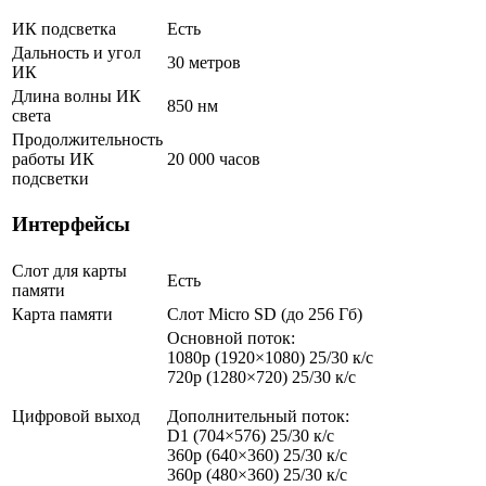
ИК подсветка
Есть
Дальность и угол
30 метров
ИК
Длина волны ИК
850 нм
света
Продолжительность
работы ИК
20 000 часов
подсветки
Интерфейсы
Слот для карты
Есть
памяти
Карта памяти
Слот Micro SD (до 256 Гб)
Основной поток:
1080p (1920×1080) 25/30 к/с
720p (1280×720) 25/30 к/с
Цифровой выход
Дополнительный поток:
D1 (704×576) 25/30 к/с
360p (640×360) 25/30 к/с
360p (480×360) 25/30 к/с