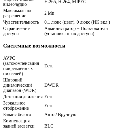
H.265, H.264, MJPEG
видео/аудио
Максимальное
2 Мп
разрешение
Чувствительность
0.1 люкс (цвет), 0 люкс (ИК вкл.)
Ограничение
Администратор + Пользователи
доступа
(установка прав доступа)
Системные возможности
AVPC
(автокомпенсация
Есть
повреждённых
пикселей)
Широкий
динамический
DWDR
диапазон (WDR)
Детекция движения
Есть
Зеркальное
Есть
отображение
Баланс белого
Авто / Вручную
Компенсация
задней засветки
BLC