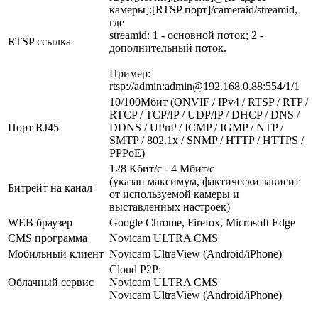
камеры]:[RTSP порт]/cameraid/streamid,
где
streamid: 1 - основной поток; 2 -
RTSP ссылка
дополнительный поток.
Пример:
rtsp://admin:admin@192.168.0.88:554/1/1
10/100Мбит (ONVIF / IPv4 / RTSP / RTP /
RTCP / TCP/IP / UDP/IP / DHCP / DNS /
Порт RJ45
DDNS / UPnP / ICMP / IGMP / NTP /
SMTP / 802.1x / SNMP / HTTP / HTTPS /
PPPoE)
128 Кбит/с - 4 Мбит/с
(указан максимум, фактически зависит
Битрейт на канал
от используемой камеры и
выставленных настроек)
WEB браузер
Google Chrome, Firefox, Microsoft Edge
CMS программа
Novicam ULTRA CMS
Мобильный клиент
Novicam UltraView (Android/iPhone)
Cloud P2P:
Облачный сервис
Novicam ULTRA CMS
Novicam UltraView (Android/iPhone)