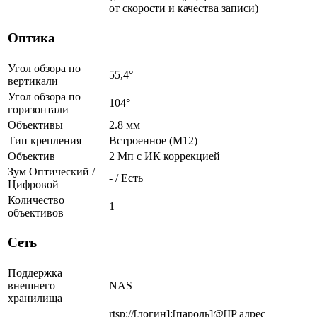
от скорости и качества записи)
Оптика
Угол обзора по
55,4°
вертикали
Угол обзора по
104°
горизонтали
Объективы
2.8 мм
Тип крепления
Встроенное (М12)
Объектив
2 Мп c ИК коррекцией
Зум Оптический /
- / Есть
Цифровой
Количество
1
объективов
Сеть
Поддержка
внешнего
NAS
хранилища
rtsp://[логин]:[пароль]@[IP адрес