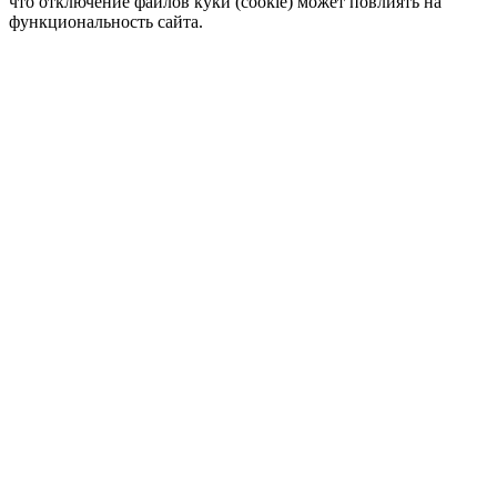
что отключение файлов куки (cookie) может повлиять на
функциональность сайта.