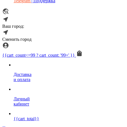
Telegram
| Поддержка
Ваш город:
Сменить город
{{cart_count<=99 ? cart_count: '99+' }}
Доставка
и оплата
Личный
кабинет
{{cart_total}}