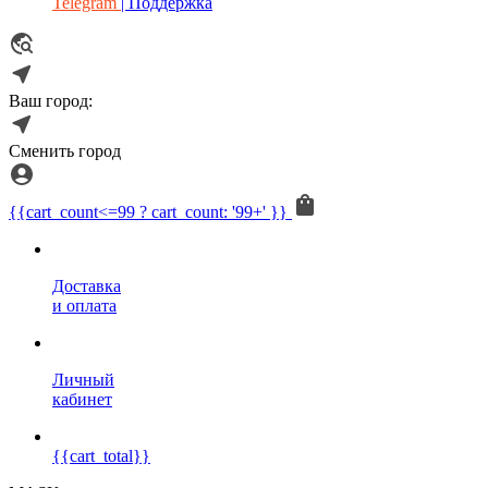
Telegram
| Поддержка
Ваш город:
Сменить город
{{cart_count<=99 ? cart_count: '99+' }}
Доставка
и оплата
Личный
кабинет
{{cart_total}}