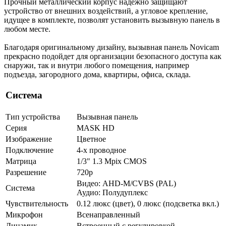
Прочный металлический корпус надежно защищают
устройство от внешних воздействий, а угловое крепление,
идущее в комплекте, позволят установить вызывную панель в
любом месте.
Благодаря оригинальному дизайну, вызывная панель Novicam
прекрасно подойдет для организации безопасного доступа как
снаружи, так и внутри любого помещения, например
подъезда, загородного дома, квартиры, офиса, склада.
Система
Тип устройства
Вызывная панель
Серия
MASK HD
Изображение
Цветное
Подключение
4-х проводное
Матрица
1/3" 1.3 Mpix CMOS
Разрешение
720p
Видео: AHD-M/CVBS (PAL)
Система
Аудио: Полудуплекс
Чувствительность
0.12 люкс (цвет), 0 люкс (подсветка вкл.)
Микрофон
Всенаправленный
Динамик
Встроенный с регулировкой