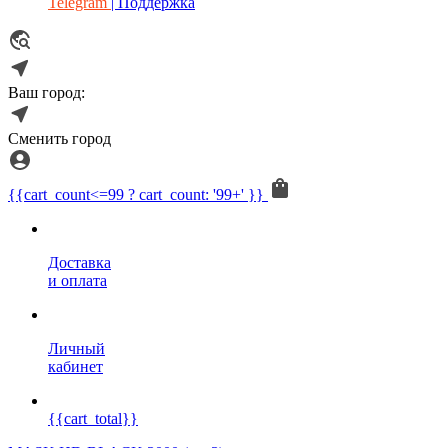
Telegram
| Поддержка
Ваш город:
Сменить город
{{cart_count<=99 ? cart_count: '99+' }}
Доставка
и оплата
Личный
кабинет
{{cart_total}}