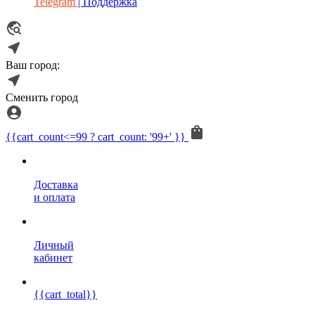
Telegram
| Поддержка
Ваш город:
Сменить город
{{cart_count<=99 ? cart_count: '99+' }}
Доставка
и оплата
Личный
кабинет
{{cart_total}}