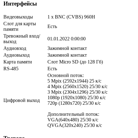
Интерфейсы
Видеовыходы
1 х BNC (CVBS) 960H
Слот для карты
Есть
памяти
Тревожный вход/
01.01.2022 0:00:00
выход
Аудиовход
Зажимной контакт
Аудиовыход
Зажимной контакт
Карта памяти
Слот Micro SD (до 128 Гб)
RS-485
Есть
Основной поток:
5 Mpix (2592x1944) 25 к/с
4 Mpix (2560x1520) 25/30 к/с
3 Mpix (2304x1296) 25/30 к/с
1080p (1920x1080) 25/30 к/с
Цифровой выход
720p (1280х720) 25/30 к/с
Дополнительный поток:
VGA(640x480) 25/30 к/с
QVGA(320x240) 25/30 к/с