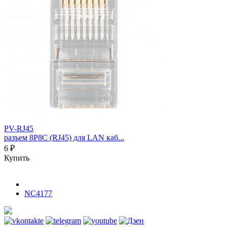
PV-RJ45
разъем 8P8C (RJ45) для LAN каб...
6 ₽
Купить
NC4177