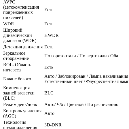
AVPC
(автокомпенсация
Есть
повреждённых
пикселей)
WDR
Есть
Широкий
динамический
HWDR
диапазон (WDR)
Детекция движения
Есть
Зеркальное
По горизонтали / По вертикали / Оба
отображение
ROI - Область
Есть
интереса
Авто / Заблокирован / Лампа накаливания 
Баланс белого
Естественный цвет / Флуоресцентная лам
Компенсация
задней засветки
BLC
(BLC)
Режим день/ночь
Авто/ Ч/б / Цветной / По расписанию
Контроль усиления
Авто
(AGC)
Технология
3D-DNR
шумоподавления