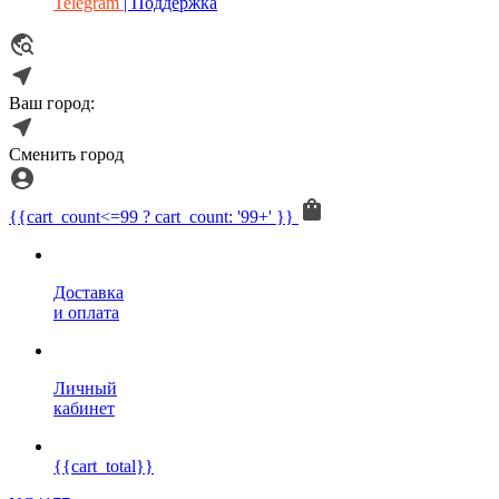
Telegram
| Поддержка
Ваш город:
Сменить город
{{cart_count<=99 ? cart_count: '99+' }}
Доставка
и оплата
Личный
кабинет
{{cart_total}}