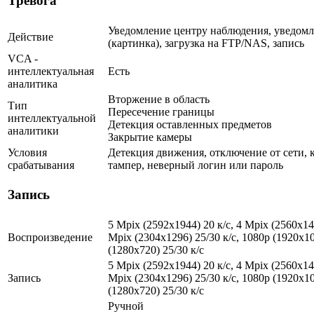
Тревога
Уведомление центру наблюдения, уведомл
Действие
(картинка), загрузка на FTP/NAS, запись
VCA -
интеллектуальная
Есть
аналитика
Вторжение в область
Тип
Пересечение границы
интеллектуальной
Детекция оставленных предметов
аналитики
Закрытие камеры
Условия
Детекция движения, отключение от сети, 
срабатывания
тампер, неверный логин или пароль
Запись
5 Mpix (2592x1944) 20 к/с, 4 Mpix (2560x144
Воспроизведение
Mpix (2304x1296) 25/30 к/с, 1080p (1920x10
(1280х720) 25/30 к/с
5 Mpix (2592x1944) 20 к/с, 4 Mpix (2560x144
Запись
Mpix (2304x1296) 25/30 к/с, 1080p (1920x10
(1280х720) 25/30 к/с
Ручной