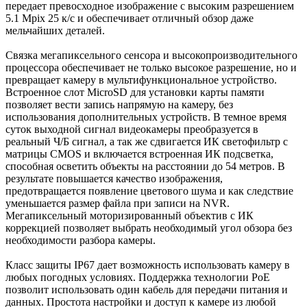
передает превосходное изображение с высоким разрешением
5.1 Mрix 25 к/с и обеспечивает отличный обзор даже
мельчайших деталей.
Связка мегапиксельного сенсора и высокопроизводительного
процессора обеспечивает не только высокое разрешение, но и
превращает камеру в мультифункциональное устройство.
Встроенное слот MicroSD для установки карты памяти
позволяет вести запись напрямую на камеру, без
использования дополнительных устройств. В темное время
суток выходной сигнал видеокамеры преобразуется в
реальный Ч/Б сигнал, а так же сдвигается ИК светофильтр с
матрицы CMOS и включается встроенная ИК подсветка,
способная осветить объекты на расстоянии до 54 метров. В
результате повышается качество изображения,
предотвращается появление цветового шума и как следствие
уменьшается размер файла при записи на NVR.
Мегапиксельный моторизированный объектив с ИК
коррекцией позволяет выбрать необходимый угол обзора без
необходимости разбора камеры.
Класс защиты IP67 дает возможность использовать камеру в
любых погодных условиях. Поддержка технологии РоЕ
позволит использовать один кабель для передачи питания и
данных. Простота настройки и доступ к камере из любой