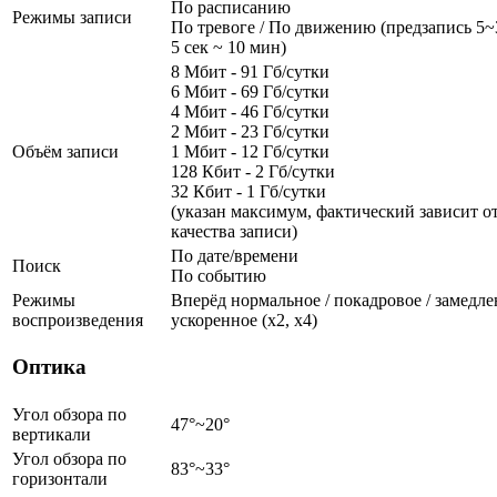
По расписанию
Режимы записи
По тревоге / По движению (предзапись 5~3
5 сек ~ 10 мин)
8 Мбит - 91 Гб/сутки
6 Мбит - 69 Гб/сутки
4 Мбит - 46 Гб/сутки
2 Мбит - 23 Гб/сутки
Объём записи
1 Мбит - 12 Гб/сутки
128 Кбит - 2 Гб/сутки
32 Кбит - 1 Гб/сутки
(указан максимум, фактический зависит от
качества записи)
По дате/времени
Поиск
По событию
Режимы
Вперёд нормальное / покадровое / замедленн
воспроизведения
ускоренное (х2, х4)
Оптика
Угол обзора по
47°~20°
вертикали
Угол обзора по
83°~33°
горизонтали