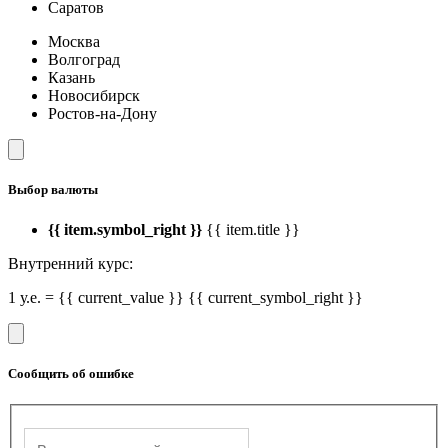
Саратов
Москва
Волгоград
Казань
Новосибирск
Ростов-на-Дону
Выбор валюты
{{ item.symbol_right }}
{{ item.title }}
Внутренний курс:
1 у.е. = {{ current_value }} {{ current_symbol_right }}
Сообщить об ошибке