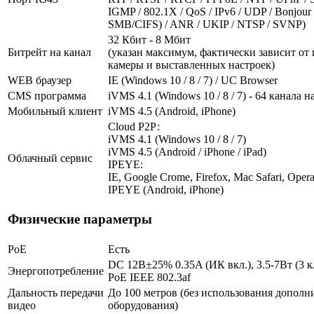
IGMP / 802.1X / QoS / IPv6 / UDP / Bonjour
SMB/CIFS) / ANR / UKIP / NTSP / SVNP)
32 Кбит - 8 Мбит
Битрейт на канал
(указан максимум, фактически зависит от
камеры и выставленных настроек)
WEB браузер
IE (Windows 10 / 8 / 7) / UC Browser
CMS программа
iVMS 4.1 (Windows 10 / 8 / 7) - 64 канала н
Мобильный клиент
iVMS 4.5 (Android, iPhone)
Cloud Р2Р:
iVMS 4.1 (Windows 10 / 8 / 7)
iVMS 4.5 (Android / iPhone / iPad)
Облачный сервис
IPEYE:
IE, Google Crome, Firefox, Mac Safari, Opera
IPEYE (Android, iPhone)
Физические параметры
PoE
Есть
DC 12В±25% 0.35A (ИК вкл.), 3.5-7Вт (3 к
Энергопотребление
PoE IEEE 802.3af
Дальность передачи
До 100 метров (без использования дополн
видео
оборудования)