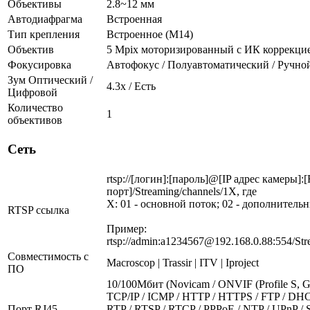
Объективы
2.8~12 мм
Автодиафрагма
Встроенная
Тип крепления
Встроенное (М14)
Объектив
5 Mpix моторизированный с ИК коррекци
Фокусировка
Автофокус / Полуавтоматический / Ручно
Зум Оптический /
4.3х / Есть
Цифровой
Количество
1
объективов
Сеть
rtsp://[логин]:[пароль]@[IP адрес камеры]:
порт]/Streaming/channels/1X, где
X: 01 - основной поток; 02 - дополнитель
RTSP ссылка
Пример:
rtsp://admin:a1234567@192.168.0.88:554/Str
Совместимость с
Macroscop | Trassir | ITV | Iproject
ПО
10/100Мбит (Novicam / ONVIF (Profile S, G,
TCP/IP / ICMP / HTTP / HTTPS / FTP / DH
Порт RJ45
RTP / RTSP / RTCP / PPPoE / NTP / UPnP /