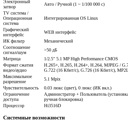
Электронный
Авто / Ручной (1 ~ 1/100 000 с)
затвор
TV система /
Операционная
Интегрированная OS Linux
система
Графический
WEB интерфейс
интерфейс
ИК фильтр
Механический
Соотношение
>50 дБ
сигнал/шум
Матрица
1/2.5" 5.1 MP High Performance CMOS
Формат сжатия
H.265+, H.265, H.264+, H.264, MJPEG / G.7
видео/аудио
G.722 (16 Кбит/с), G.726 (16 Кбит/с), MP2
Максимальное
5.1 Mpix
разрешение
Чувствительность
0.03 люкс (цвет), 0 люкс (ИК вкл.)
Ограничение
Администратор + Пользователь (установка
доступа
ручная блокировка)
Процессор
Hi3516D
Системные возможности