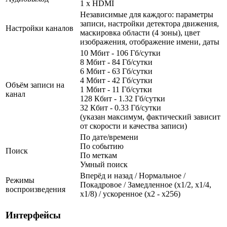
1 x HDMI
Независимые для каждого: параметры
записи, настройки детектора движения,
Настройки каналов
маскировка области (4 зоны), цвет
изображения, отображение имени, даты
10 Мбит - 106 Гб/сутки
8 Мбит - 84 Гб/сутки
6 Мбит - 63 Гб/сутки
4 Мбит - 42 Гб/сутки
Объём записи на
1 Мбит - 11 Гб/сутки
канал
128 Кбит - 1.32 Гб/сутки
32 Кбит - 0.33 Гб/сутки
(указан максимум, фактический зависит
от скорости и качества записи)
По дате/времени
По событию
Поиск
По меткам
Умный поиск
Вперёд и назад / Нормальное /
Режимы
Покадровое / Замедленное (х1/2, х1/4,
воспроизведения
х1/8) / ускоренное (х2 - х256)
Интерфейсы