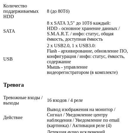
Количество
поддерживаемых
8 (до 80Тб)
HDD
8 x SATA 3,5" до 10Тб каждый:
HDD - основное хранение данных /
SATA
S.M.A.R.T. / инфо: статус, общая
ёмкость, доступная ёмкость
2 x USB2.0, 1 x USB3.0:
Flash - архивирование, обновление ПО,
конфигурация / инфо: статус, ёмкость,
USB
содержание
Мышь - управление
видеорегистратором (в комплекте)
Тревога
Тревожные входы /
16 входов / 4 реле
выходы
Вывод изображения на монитор /
Сигнал / Уведомление центру
Действие
наблюдения / Уведомление по email
(картинка) / Активация реле (4)
Детекция аудио исключений