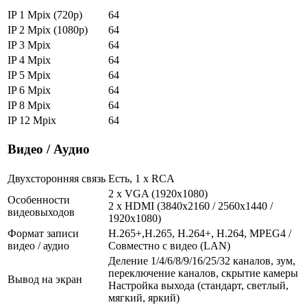
IP 1 Mpix (720p)
64
IP 2 Mpix (1080p)
64
IP 3 Mpix
64
IP 4 Mpix
64
IP 5 Mpix
64
IP 6 Mpix
64
IP 8 Mpix
64
IP 12 Mpix
64
Видео / Аудио
Двухсторонняя связь
Есть, 1 x RCA
2 x VGA (1920x1080)
Особенности
2 x HDMI (3840x2160 / 2560x1440 /
видеовыходов
1920x1080)
Формат записи
H.265+,H.265, H.264+, H.264, MPEG4 /
видео / аудио
Совместно с видео (LAN)
Деление 1/4/6/8/9/16/25/32 каналов, зум,
переключение каналов, скрытие камеры
Вывод на экран
Настройка выхода (стандарт, светлый,
мягкий, яркий)