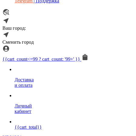
Telegram
| Поддержка
Ваш город:
Сменить город
{{cart_count<=99 ? cart_count: '99+' }}
Доставка
и оплата
Личный
кабинет
{{cart_total}}