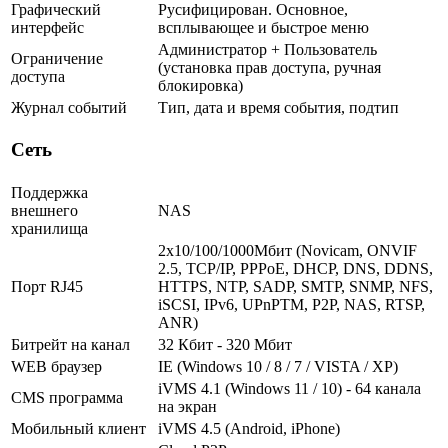
Графический
Русифицирован. Основное,
интерфейс
всплывающее и быстрое меню
Администратор + Пользователь
Ограничение
(установка прав доступа, ручная
доступа
блокировка)
Журнал событий
Тип, дата и время события, подтип
Сеть
Поддержка
внешнего
NAS
хранилища
2х10/100/1000Мбит (Novicam, ONVIF
2.5, TCP/IP, PPPoE, DHCP, DNS, DDNS,
Порт RJ45
HTTPS, NTP, SADP, SMTP, SNMP, NFS,
iSCSI, IPv6, UPnPTM, P2P, NAS, RTSP,
ANR)
Битрейт на канал
32 Кбит - 320 Мбит
WEB браузер
IE (Windows 10 / 8 / 7 / VISTA / XP)
iVMS 4.1 (Windows 11 / 10) - 64 канала
CMS программа
на экран
Мобильный клиент
iVMS 4.5 (Android, iPhone)