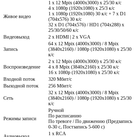
1 x 12 Mpix (4000x3000) х 25/30 к/с
4 х 1080р (1920х1080) х 25/3 к/с
1 x 1080p (1920х1080) 30 к/с + 7 x D1
Живое видео
(704x576) 30 к/с
32 х D1 (704x576) / HD1 (704x288) х
25/30/50/60 к/с
Видеовыход
2 x HDMI | 2 x VGA
64 х 12 Mpix (4000x3000) / 8 Mpix
Запись
(3840x2160) / 1080p (1920х1080) x 25/30
к/с
2 x 12 Mpix (4000x3000) х 25/30 к/с
Воспроизведение
4 x 8 Mpix (3840х2160) х 25/30 к/с
16 х 1080р (1920х1080) х 25/30 к/с
Входной поток
320 Мбит/с
Выходной поток
256 Мбит/с
32 х 12 Mpix (4000x3000) / 8 Mpix
Сеть
(3840x2160) / 1080p (1920х1080) x 25/30
к/с
Ручной
По расписанию
Режимы записи
По тревоге / По движению (Предзапись
0-30 с, Постзапись 5-600 с)
1 x RCA
Аудиовыход