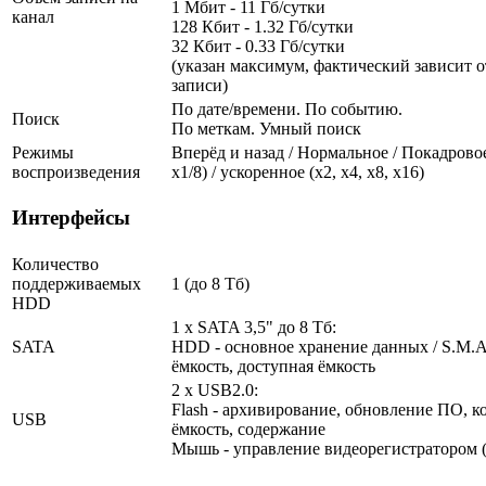
1 Мбит - 11 Гб/сутки
канал
128 Кбит - 1.32 Гб/сутки
32 Кбит - 0.33 Гб/сутки
(указан максимум, фактический зависит о
записи)
По дате/времени. По событию.
Поиск
По меткам. Умный поиск
Режимы
Вперёд и назад / Нормальное / Покадровое 
воспроизведения
х1/8) / ускоренное (х2, х4, х8, х16)
Интерфейсы
Количество
поддерживаемых
1 (до 8 Тб)
HDD
1 x SATA 3,5" до 8 Тб:
SATA
HDD - основное хранение данных / S.M.A.
ёмкость, доступная ёмкость
2 x USB2.0:
Flash - архивирование, обновление ПО, ко
USB
ёмкость, содержание
Мышь - управление видеорегистратором (