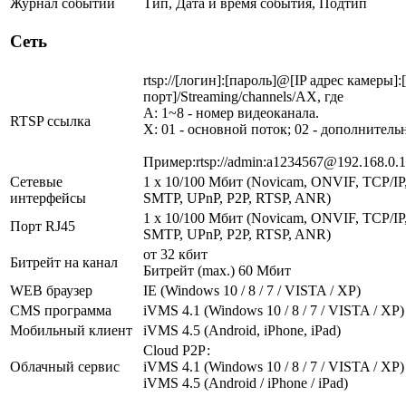
Журнал событий
Тип, Дата и время события, Подтип
Сеть
rtsp://[логин]:[пароль]@[IP адрес камеры]
порт]/Streaming/channels/AX, где
A: 1~8 - номер видеоканала.
RTSP ссылка
X: 01 - основной поток; 02 - дополнитель
Пример:rtsp://admin:a1234567@192.168.0.1
Сетевые
1 x 10/100 Мбит (Novicam, ONVIF, TCP/I
интерфейсы
SMTP, UPnP, P2P, RTSP, ANR)
1 x 10/100 Мбит (Novicam, ONVIF, TCP/I
Порт RJ45
SMTP, UPnP, P2P, RTSP, ANR)
от 32 кбит
Битрейт на канал
Битрейт (max.) 60 Мбит
WEB браузер
IE (Windows 10 / 8 / 7 / VISTA / XP)
CMS программа
iVMS 4.1 (Windows 10 / 8 / 7 / VISTA / XP)
Мобильный клиент
iVMS 4.5 (Android, iPhone, iPad)
Cloud Р2Р:
Облачный сервис
iVMS 4.1 (Windows 10 / 8 / 7 / VISTA / XP)
iVMS 4.5 (Android / iPhone / iPad)