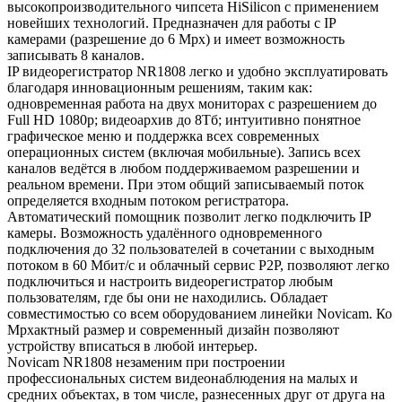
высокопроизводительного чипсета HiSilicon с применением
новейших технологий. Предназначен для работы с IP
камерами (разрешение до 6 Mpx) и имеет возможность
записывать 8 каналов.
IP видеорегистратор NR1808 легко и удобно эксплуатировать
благодаря инновационным решениям, таким как:
одновременная работа на двух мониторах с разрешением до
Full HD 1080p; видеоархив до 8Тб; интуитивно понятное
графическое меню и поддержка всех современных
операционных систем (включая мобильные). Запись всех
каналов ведётся в любом поддерживаемом разрешении и
реальном времени. При этом общий записываемый поток
определяется входным потоком регистратора.
Автоматический помощник позволит легко подключить IP
камеры. Возможность удалённого одновременного
подключения до 32 пользователей в сочетании с выходным
потоком в 60 Мбит/с и облачный сервис P2P, позволяют легко
подключиться и настроить видеорегистратор любым
пользователям, где бы они не находились. Обладает
совместимостью со всем оборудованием линейки Novicam. Ко
Mpxактный размер и современный дизайн позволяют
устройству вписаться в любой интерьер.
Novicam NR1808 незаменим при построении
профессиональных систем видеонаблюдения на малых и
средних объектах, в том числе, разнесенных друг от друга на