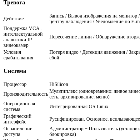
Тревога
Запись / Вывод изображения на монитор /
Действие
центру наблюдения / Уведомление по E-ma
Поддержка VCA -
интеллектуальной
Пересечение линии / Обнаружение вторж
аналитики IP
видеокамер
Условия
Потеря видео / Детекция движения / Зак
срабатывания
сбой
Система
Процессор
HiSilicon
Мультиплекс (одновременно: живое видео
Производительность
сеть, архивирование, меню)
Операционная
Интегрированная OS Linux
система
Графический
Русифицирован. Основное, всплывающее
интерфейс
Ограничение
Администратор + Пользователь (установка
доступа
блокировка)