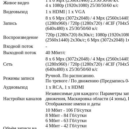
1 x 6 Mpx (2560x1440) 25/30/50/60 к/с
Живое видео
4 х 1080p (1920x1080) 25/30/50/60 к/с
Видеовыход
1 x HDMI | 1 x VGA
8 x 6 Mpx (3072x2048) / 4 Mpx (2560x1440)
Запись
(1280x960) / 720p (1280x720) / 4CIF (704x
(640x480) x 25/30/50/60 к/с
720p (1280x720) 8х30к/с; 1080р (1920х108
Воспроизведение
(2560x1440) 2х30к/с; 6 Mpx (3072x2048) 1
Входной поток
-
Выходной поток
40 Мбит/с
8 x 6 Mpx (3072x2048) / 4 Mpx (2560x1440)
Сеть
(1280x960) / 720p (1280x720) / 4CIF (704x
(640x480) x 25/30/50/60 к/с
Ручной. По расписанию.
Режимы записи
По тревоге / По движению (Предзапись 0-3
Аудиовыход
1 x RCA, 1 x HDMI
Независимые для каждого: Параметры зап
Настройки каналов
движения, Маскировка области (4 зоны),
Отображение имени и даты
10 Мбит - 106 Гб/сутки
8 Мбит - 84 Гб/сутки
6 Мбит - 63 Гб/сутки
4 Мбит - 42 Гб/сутки
Объём записи на