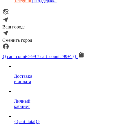
Telegram
| Поддержка
Ваш город:
Сменить город
{{cart_count<=99 ? cart_count: '99+' }}
Доставка
и оплата
Личный
кабинет
{{cart_total}}