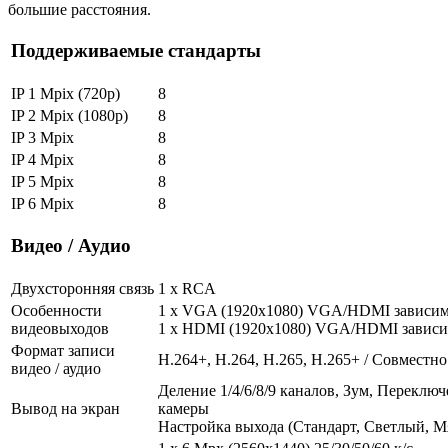
большие расстояния.
Поддерживаемые стандарты
IP 1 Mpix (720p)
8
IP 2 Mpix (1080p)
8
IP 3 Mpix
8
IP 4 Mpix
8
IP 5 Mpix
8
IP 6 Mpix
8
Видео / Аудио
Двухсторонняя связь
1 x RCA
Особенности
1 x VGA (1920x1080) VGA/HDMI зависи
видеовыходов
1 x HDMI (1920x1080) VGA/HDMI завис
Формат записи
H.264+, H.264, Н.265, Н.265+ / Совместн
видео / аудио
Деление 1/4/6/8/9 каналов, Зум, Переклю
Вывод на экран
камеры
Настройка выхода (Стандарт, Светлый, М