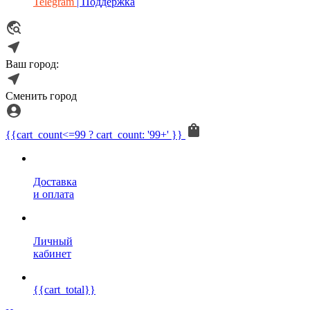
Telegram
| Поддержка
Ваш город:
Сменить город
{{cart_count<=99 ? cart_count: '99+' }}
Доставка
и оплата
Личный
кабинет
{{cart_total}}