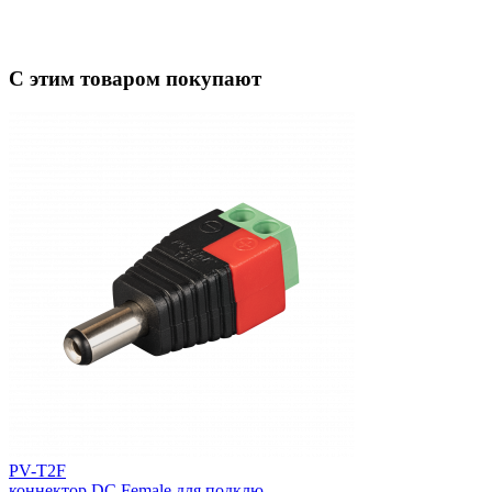
С этим товаром покупают
PV-T2F
коннектор DC Female для подклю...