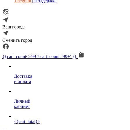
Telegram
| Поддержка
Ваш город:
Сменить город
{{cart_count<=99 ? cart_count: '99+' }}
Доставка
и оплата
Личный
кабинет
{{cart_total}}