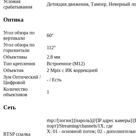
Условия
Детекция движения, Тампер, Неверный ло
срабатывания
Оптика
Угол обзора по
60°
вертикали
Угол обзора по
112°
горизонтали
Объективы
2.8 мм
Тип крепления
Встроенное (М12)
Объектив
2 Mpix c ИК коррекцией
Зум Оптический /
- / Есть
Цифровой
Количество
1
объективов
Сеть
rtsp://[логин]:[пароль]@[IP адрес камеры]:
порт]/Streaming/channels/1X, где
X: 01 - основной поток; 02 - дополнитель
RTSP ссылка