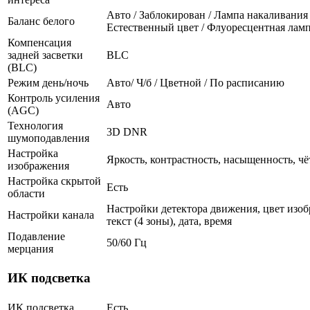
Авто / Заблокирован / Лампа накаливания 
Баланс белого
Естественный цвет / Флуоресцентная лам
Компенсация
задней засветки
BLC
(BLC)
Режим день/ночь
Авто/ Ч/б / Цветной / По расписанию
Контроль усиления
Авто
(AGC)
Технология
3D DNR
шумоподавления
Настройка
Яркость, контрастность, насыщенность, чё
изображения
Настройка скрытой
Есть
области
Настройки детектора движения, цвет изоб
Настройки канала
текст (4 зоны), дата, время
Подавление
50/60 Гц
мерцания
ИК подсветка
ИК подсветка
Есть