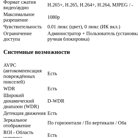
Формат сжатия
H.265+, H.265, H.264+, H.264, MJPEG / -
видео/аудио
Максимальное
1080p
разрешение
Чувствительность
0.01 люкс (цвет), 0 люкс (ИК вкл.)
Ограничение
Администратор + Пользователь (установка
доступа
ручная блокировка)
Системные возможности
AVPC
(автокомпенсация
Есть
повреждённых
пикселей)
WDR
Есть
Широкий
динамический
D-WDR
диапазон (WDR)
Детекция движения
Есть
Зеркальное
По горизонтали / По вертикали / Оба
отображение
ROI - Область
Есть
интереса