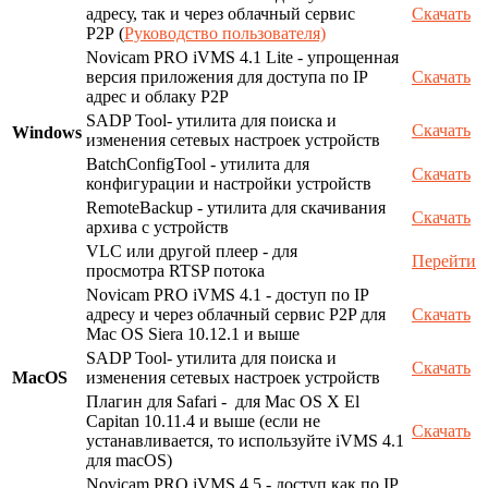
адресу, так и через облачный сервис
Скачать
P2P (
Руководство пользователя)
Novicam PRO iVMS 4.1 Lite - упрощенная
версия приложения для доступа по IP
Скачать
адрес и облаку P2P
SADP Tool- утилита для поиска и
Скачать
Windows
изменения сетевых настроек устройств
BatchConfigTool - утилита для
Скачать
конфигурации и настройки устройств
RemoteBackup - утилита для скачивания
Скачать
архива с устройств
VLC или другой плеер - для
Перейти
просмотра RTSP потока
Novicam PRO iVMS 4.1 - доступ по IP
адресу и через облачный сервис P2P для
Скачать
Mac OS Siera 10.12.1 и выше
SADP Tool- утилита для поиска и
Скачать
MacOS
изменения сетевых настроек устройств
Плагин для Safari - для Mac OS X El
Capitan 10.11.4 и выше (если не
Скачать
устанавливается, то используйте iVMS 4.1
для macOS)
Novicam PRO iVMS 4.5 - доступ как по IP