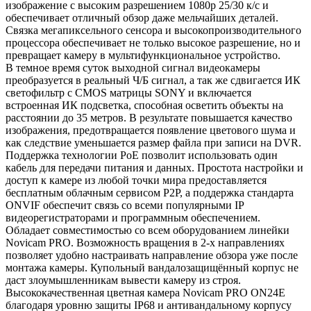
изображение с высоким разрешением 1080p 25/30 к/с и
обеспечивает отличный обзор даже мельчайших деталей.
Связка мегапиксельного сенсора и высокопроизводительного
процессора обеспечивает не только высокое разрешение, но и
превращает камеру в мультифункциональное устройство.
В темное время суток выходной сигнал видеокамеры
преобразуется в реальный Ч/Б сигнал, а так же сдвигается ИК
светофильтр с CMOS матрицы SONY и включается
встроенная ИК подсветка, способная осветить объекты на
расстоянии до 35 метров. В результате повышается качество
изображения, предотвращается появление цветового шума и
как следствие уменьшается размер файла при записи на DVR.
Поддержка технологии РоЕ позволит использовать один
кабель для передачи питания и данных. Простота настройки и
доступ к камере из любой точки мира предоставляется
бесплатным облачным сервисом P2P, а поддержка стандарта
ONVIF обеспечит связь со всеми популярными IP
видеорегистраторами и программным обеспечением.
Обладает совместимостью со всем оборудованием линейки
Novicam PRO. Возможность вращения в 2-х направлениях
позволяет удобно настраивать направление обзора уже после
монтажа камеры. Купольный вандалозащищённый корпус не
даст злоумышленникам вывести камеру из строя.
Высококачественная цветная камера Novicam PRO ON24E
благодаря уровню защиты IP68 и антивандальному корпусу