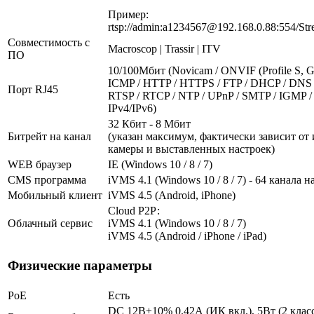
Пример:
rtsp://admin:a1234567@192.168.0.88:554/Str
Совместимость с
Macroscop | Trassir | ITV
ПО
10/100Мбит (Novicam / ONVIF (Profile S, G)
ICMP / HTTP / HTTPS / FTP / DHCP / DNS 
Порт RJ45
RTSP / RTCP / NTP / UPnP / SMTP / IGMP / 
IPv4/IPv6)
32 Кбит - 8 Мбит
Битрейт на канал
(указан максимум, фактически зависит от
камеры и выставленных настроек)
WEB браузер
IE (Windows 10 / 8 / 7)
CMS программа
iVMS 4.1 (Windows 10 / 8 / 7) - 64 канала н
Мобильный клиент
iVMS 4.5 (Android, iPhone)
Cloud Р2Р:
Облачный сервис
iVMS 4.1 (Windows 10 / 8 / 7)
iVMS 4.5 (Android / iPhone / iPad)
Физические параметры
PoE
Есть
DC 12В±10% 0.42А (ИК вкл.), 5Вт (2 клас