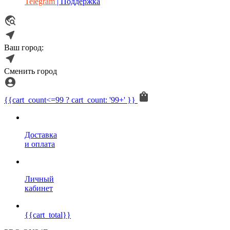
Telegram
| Поддержка
Ваш город:
Сменить город
{{cart_count<=99 ? cart_count: '99+' }}
Доставка
и оплата
Личный
кабинет
{{cart_total}}