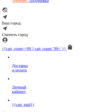
Telegram
| Поддержка
Ваш город:
Сменить город
{{cart_count<=99 ? cart_count: '99+' }}
Доставка
и оплата
Личный
кабинет
{{cart_total}}