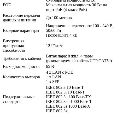
Суммарная мощность 65 Вт
POE
Максимальная мощность 30 Вт на
порт PoE (4 класс PoE)
Расстояние передачи
До 100 метров
данных и питания
Напряжение: переменное 100 - 240 В,
Входные параметры
50/60 Гц
Грозозащита 4 кВ
Внутренняя
пропускная
12 Гбит/с
способность
Витая пара: 8 жил, 4 пары
Требования к кабелю
(рекомендуемый кабель UTP CAT5e)
Выходная мощность
65 Вт
4 х LAN с POE
Количество выходов
1 x LAN
1 x SFP
IEEE 802.3 10 Base-T
IEEE 802.3i 10 Base-T
Поддерживаемые
IEEE 802.3u 100 Base-TX
стандарты
IEEE 802.3ab 1000 Base-T
IEEE 802.3z 1000 Base-X
IEEE 802.3x