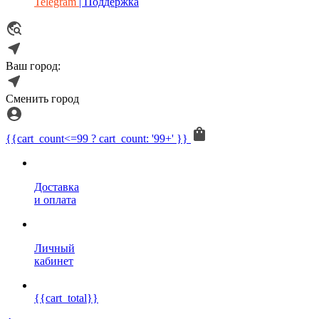
Telegram
| Поддержка
Ваш город:
Сменить город
{{cart_count<=99 ? cart_count: '99+' }}
Доставка
и оплата
Личный
кабинет
{{cart_total}}