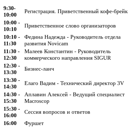
9:30-
Регистрация. Приветственный кофе-брейк
10:00
10:00 -
Приветственное слово организаторов
10:10
10:10 -
Федина Надежда - Руководитель отдела
11:30
развития Novicam
11:30 -
Малеев Константин - Руководитель
12:30
коммерческого направления SIGUR
12:30 -
Бизнес-ланч
13:30
13:30 -
Елаго Вадим - Технический директор 3V
14:30
14:30 -
Аплавин Алексей - Ведущий специалист
15:30
Macroscop
15:30 -
Сессия вопросов и ответов
16:00
16:00
Фуршет