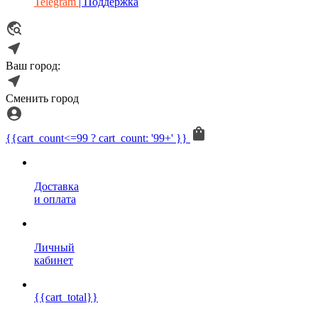
Telegram
| Поддержка
Ваш город:
Сменить город
{{cart_count<=99 ? cart_count: '99+' }}
Доставка
и оплата
Личный
кабинет
{{cart_total}}