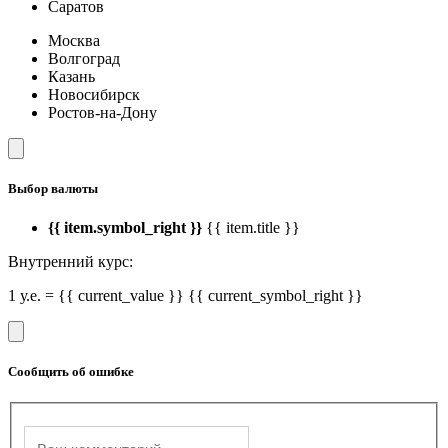
Саратов
Москва
Волгоград
Казань
Новосибирск
Ростов-на-Дону
Выбор валюты
{{ item.symbol_right }}
{{ item.title }}
Внутренний курс:
1 у.е. = {{ current_value }} {{ current_symbol_right }}
Сообщить об ошибке