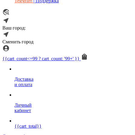
Telegram
| Поддержка
Ваш город:
Сменить город
{{cart_count<=99 ? cart_count: '99+' }}
Доставка
и оплата
Личный
кабинет
{{cart_total}}