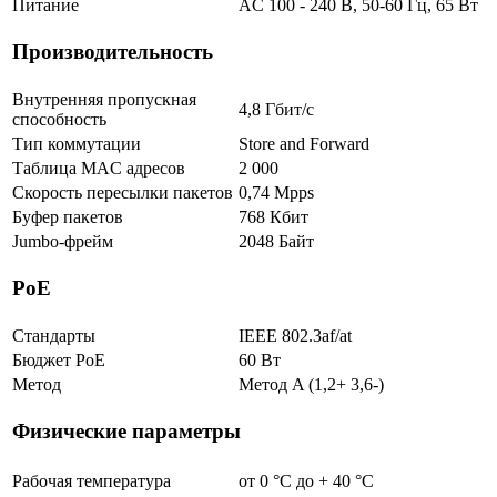
Питание
AC 100 - 240 В, 50-60 Гц, 65 Вт
Производительность
Внутренняя пропускная
4,8 Гбит/с
способность
Тип коммутации
Store and Forward
Таблица MAC адресов
2 000
Скорость пересылки пакетов
0,74 Mpps
Буфер пакетов
768 Кбит
Jumbo-фрейм
2048 Байт
PoE
Стандарты
IEEE 802.3af/at
Бюджет PoE
60 Вт
Метод
Метод A (1,2+ 3,6-)
Физические параметры
Рабочая температура
от 0 °С до + 40 °C