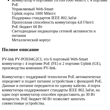
Коммутатор 6 портовый 10/100/1000 Мбит/с с 4 портами
РоЕ
Управляемый Web-Smart
Uplink порты 1000 Мбит/с
Поддержка стандартов IEEE 802.3af/at
Пропускная способность коммутатора 4,8 Гбит/с
PoE бюджет 60 Вт
Светодиодные индикаторы сетевой активности и
питания
Металлический корпус
Полное описание
PV-link PV-POE04G2CL это 6 портовый Web-Smart
коммутатор с 4 портами PoE (FE) и 2 портами Uplink (GE),
производства компании PV-link.
Коммутатор с поддержкой технологии PoE автоматически
определяет и подает питание устройствам с функцией РоЕ.
Данные и питание передаются по одному кабелю. 4 порта
коммутатора поддерживают стандарты IEEE 802.3af/at, на
один порт коммутатор способен предоставить до 30 Вт
мощности. PoE бюджет 60 Вт позволяет запитать
совместимые устройства.