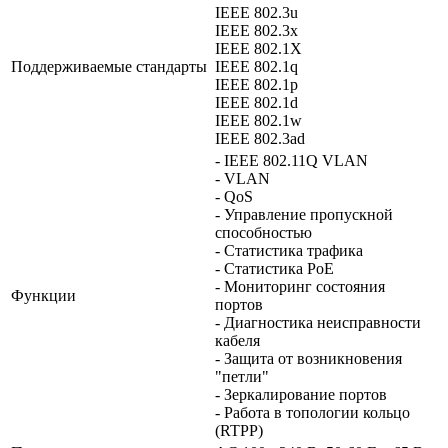
IEEE 802.3u
IEEE 802.3x
IEEE 802.1X
Поддерживаемые стандарты
IEEE 802.1q
IEEE 802.1p
IEEE 802.1d
IEEE 802.1w
IEEE 802.3ad
- IEEE 802.11Q VLAN
- VLAN
- QoS
- Управление пропускной
способностью
- Статистика трафика
- Статистика PoE
- Мониторинг состояния
Функции
портов
- Диагностика неисправности
кабеля
- Защита от возникновения
"петли"
- Зеркалирование портов
- Работа в топологии кольцо
(RTPP)