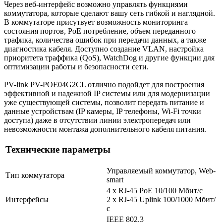
Через веб-интерфейс возможно управлять функциями
коммутатора, которые сделают вашу сеть гибкой и наглядной.
В коммутаторе присутвует возможность мониторинга
состояния портов, PoE потребление, объем переданного
трафика, количества ошибок при передачи данных, а также
диагностика кабеля. Доступно создание VLAN, настройка
приоритета траффика (QoS), WatchDog и другие функции для
оптимизации работы и безопасности сети.
PV-link PV-POE04G2CL отлично подойдет для построения
эффективной и надежной IP системы или для модернизации
уже существующей системы, позволит передать питание и
данные устройствам (IP камеры, IP телефоны, Wi-Fi точки
доступа) даже в отсутствии линии электропередач или
невозможности монтажа дополнительного кабеля питания.
Технические параметры
Управляемый коммутатор, Web-
Тип коммутатора
smart
4 x RJ-45 PoE 10/100 Мбит/с
Интерфейсы
2 x RJ-45 Uplink 100/1000 Мбит/
с
IEEE 802.3