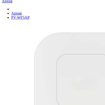
Архив
Архив
PV-WF5AP