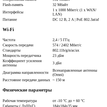
Flash-память
32 Мбайт
1 x 1000 Мбит/с (1 x WAN/
Интерфейсы
LAN)
Питание
DC 12 В, 2 A | PoE 802.3at/af
Wi-Fi
Частота
2,4 / 5 ГГц
Скорость передачи
574 / 2402 Мбит/с
Стандарты
802.11b/g/n/ac/ax
Мощность передатчика
23 дБм
Коэффициент усиления
3 дБи
антенны
Всенаправленные антенны
Диаграмма направленности
(Omni)
Расстояние передачи данных
~ 150 м
Физические параметры
Рабочая температура
от -10 °С до + 60 °C
Габариты ( ДхШхГ)
184х184х35 мм