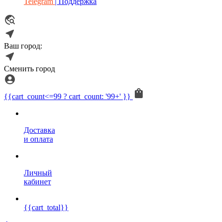
Telegram
| Поддержка
Ваш город:
Сменить город
{{cart_count<=99 ? cart_count: '99+' }}
Доставка
и оплата
Личный
кабинет
{{cart_total}}