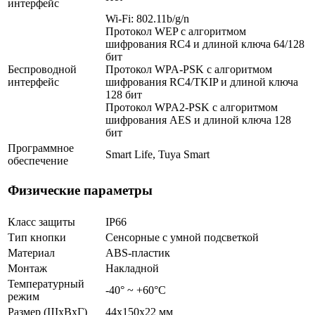
интерфейс
Wi-Fi: 802.11b/g/n
Протокол WEP c алгоритмом
шифрования RC4 и длиной ключа 64/128
бит
Беспроводной
Протокол WPA-PSK c алгоритмом
интерфейс
шифрования RC4/TKIP и длиной ключа
128 бит
Протокол WPA2-PSK с алгоритмом
шифрования AES и длиной ключа 128
бит
Программное
Smart Life, Tuya Smart
обеспечение
Физические параметры
Класс защиты
IP66
Тип кнопки
Сенсорные с умной подсветкой
Материал
ABS-пластик
Монтаж
Накладной
Температурный
-40° ~ +60°С
режим
Размер (ШxВxГ)
44x150x22 мм