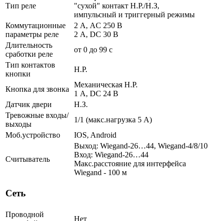
Тип реле
"сухой" контакт Н.Р./Н.З,
импульсный и триггерный режимы
Коммутационные
2 А, AC 250 В
параметры реле
2 А, DC 30 В
Длительность
от 0 до 99 с
сработки реле
Тип контактов
Н.Р.
кнопки
Механическая Н.Р.
Кнопка для звонка
1 A, DC 24 В
Датчик двери
Н.З.
Тревожные входы/
1/1 (макс.нагрузка 5 А)
выходы
Моб.устройство
IOS, Android
Выход: Wiegand-26…44, Wiegand-4/8/10
Вход: Wiegand-26…44
Считыватель
Макс.расстояние для интерфейса
Wiegand - 100 м
Сеть
Проводной
Нет