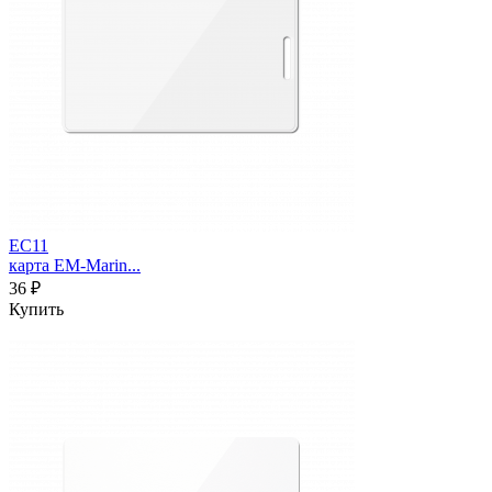
EC11
карта EM-Marin...
36 ₽
Купить