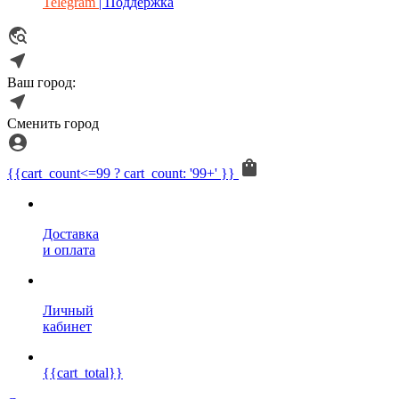
Telegram
| Поддержка
Ваш город:
Сменить город
{{cart_count<=99 ? cart_count: '99+' }}
Доставка
и оплата
Личный
кабинет
{{cart_total}}