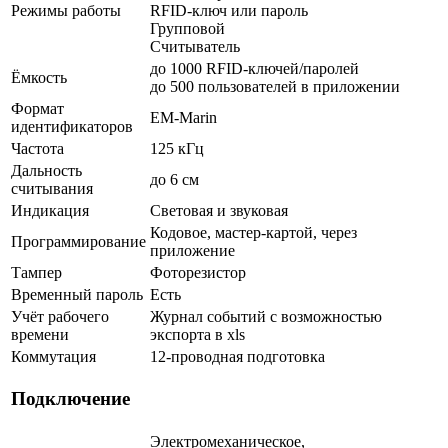
Режимы работы
RFID-ключ или пароль
Групповой
Считыватель
до 1000 RFID-ключей/паролей
Ёмкость
до 500 пользователей в приложении
Формат
EM-Marin
идентификаторов
Частота
125 кГц
Дальность
до 6 см
считывания
Индикация
Световая и звуковая
Кодовое, мастер-картой, через
Программирование
приложение
Тампер
Фоторезистор
Временный пароль
Есть
Учёт рабочего
Журнал событий с возможностью
времени
экспорта в xls
Коммутация
12-проводная подготовка
Подключение
Электромеханическое,