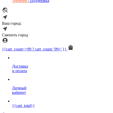
Telegram
| Поддержка
Ваш город:
Сменить город
{{cart_count<=99 ? cart_count: '99+' }}
Доставка
и оплата
Личный
кабинет
{{cart_total}}