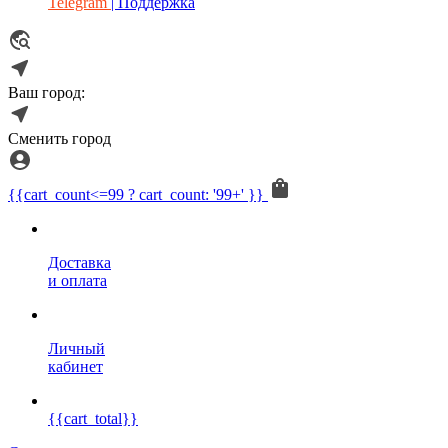
Telegram
| Поддержка
Ваш город:
Сменить город
{{cart_count<=99 ? cart_count: '99+' }}
Доставка
и оплата
Личный
кабинет
{{cart_total}}