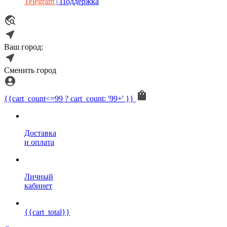
Telegram
| Поддержка
Ваш город:
Сменить город
{{cart_count<=99 ? cart_count: '99+' }}
Доставка
и оплата
Личный
кабинет
{{cart_total}}