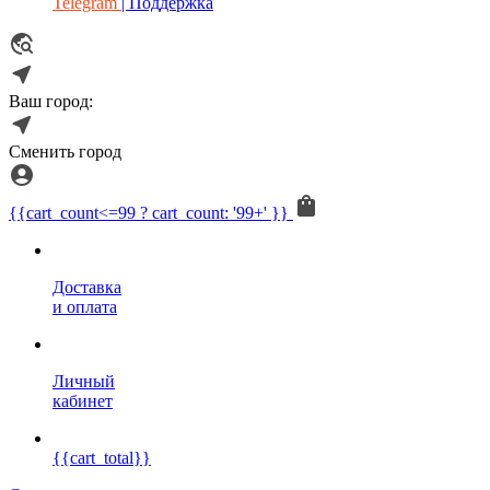
Telegram
| Поддержка
Ваш город:
Сменить город
{{cart_count<=99 ? cart_count: '99+' }}
Доставка
и оплата
Личный
кабинет
{{cart_total}}