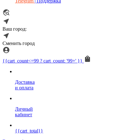
Telegram
| Поддержка
Ваш город:
Сменить город
{{cart_count<=99 ? cart_count: '99+' }}
Доставка
и оплата
Личный
кабинет
{{cart_total}}