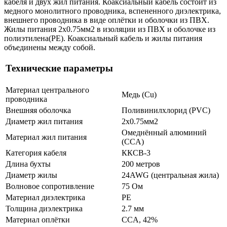
кабеля и двух жил питания. Коаксиальный кабель состоит из
медного монолитного проводника, вспененного диэлектрика,
внешнего проводника в виде оплётки и оболочки из ПВХ.
Жилы питания 2х0.75мм2 в изоляции из ПВХ и оболочке из
полиэтилена(PE). Коаксиальный кабель и жилы питания
объединены между собой.
Технические параметры
Материал центрального
Медь (Cu)
проводника
Внешняя оболочка
Поливинилхлорид (PVC)
Диаметр жил питания
2x0.75мм2
Омеднённый алюминий
Материал жил питания
(CCA)
Категория кабеля
ККСВ-3
Длина бухты
200 метров
Диаметр жилы
24AWG (центральная жила)
Волновое сопротивление
75 Ом
Материал диэлектрика
PE
Толщина диэлектрика
2.7 мм
Материал оплётки
CCA, 42%