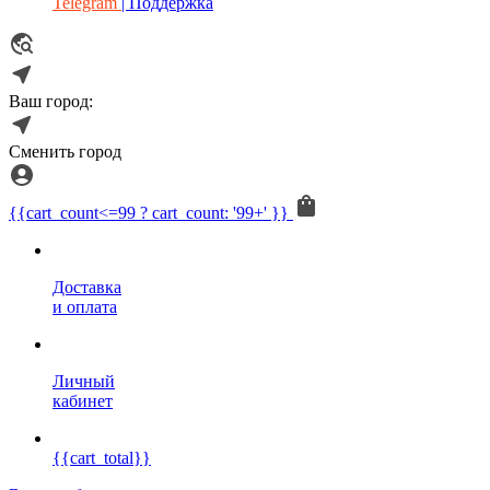
Telegram
| Поддержка
Ваш город:
Сменить город
{{cart_count<=99 ? cart_count: '99+' }}
Доставка
и оплата
Личный
кабинет
{{cart_total}}