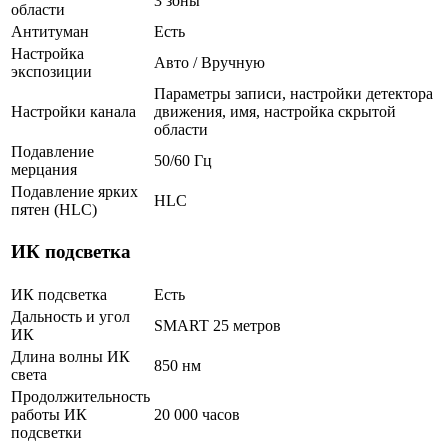
3 зоны
области
Антитуман
Есть
Настройка
Авто / Вручную
экспозиции
Параметры записи, настройки детектора
Настройки канала
движения, имя, настройка скрытой
области
Подавление
50/60 Гц
мерцания
Подавление ярких
HLC
пятен (HLC)
ИК подсветка
ИК подсветка
Есть
Дальность и угол
SMART 25 метров
ИК
Длина волны ИК
850 нм
света
Продолжительность
работы ИК
20 000 часов
подсветки