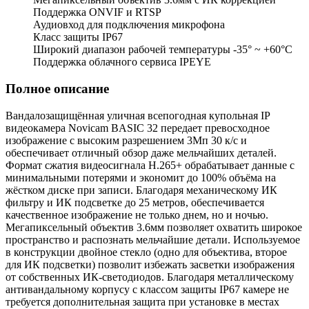
Поддержка ONVIF и RTSP
Аудиовход для подключения микрофона
Класс защиты IP67
Широкий диапазон рабочей температуры -35° ~ +60°C
Поддержка облачного сервиса IPEYE
Полное описание
Вандалозащищённая уличная всепогодная купольная IP
видеокамера Novicam BASIC 32 передает превосходное
изображение с высоким разрешением 3Мп 30 к/с и
обеспечивает отличный обзор даже мельчайших деталей.
Формат сжатия видеосигнала H.265+ обрабатывает данные с
минимальными потерями и экономит до 100% объёма на
жёстком диске при записи. Благодаря механическому ИК
фильтру и ИК подсветке до 25 метров, обеспечивается
качественное изображение не только днем, но и ночью.
Мегапиксельный объектив 3.6мм позволяет охватить широкое
пространство и распознать мельчайшие детали. Используемое
в конструкции двойное стекло (одно для объектива, второе
для ИК подсветки) позволит избежать засветки изображения
от собственных ИК-светодиодов. Благодаря металлическому
антивандальному корпусу с классом защиты IP67 камере не
требуется дополнительная защита при установке в местах