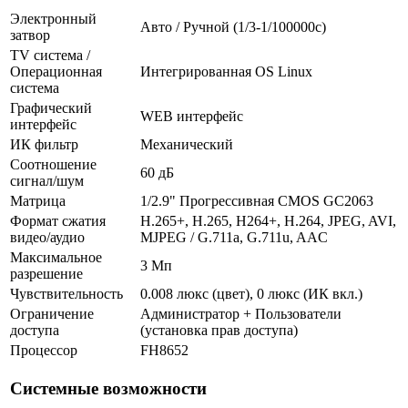
Электронный
Авто / Ручной (1/3-1/100000c)
затвор
TV система /
Операционная
Интегрированная OS Linux
система
Графический
WEB интерфейс
интерфейс
ИК фильтр
Механический
Соотношение
60 дБ
сигнал/шум
Матрица
1/2.9" Прогрессивная CMOS GC2063
Формат сжатия
H.265+, H.265, H264+, H.264, JPEG, AVI,
видео/аудио
MJPEG / G.711a, G.711u, AAC
Максимальное
3 Мп
разрешение
Чувствительность
0.008 люкс (цвет), 0 люкс (ИК вкл.)
Ограничение
Администратор + Пользователи
доступа
(установка прав доступа)
Процессор
FH8652
Системные возможности