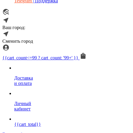
Telegram
| Поддержка
Ваш город:
Сменить город
{{cart_count<=99 ? cart_count: '99+' }}
Доставка
и оплата
Личный
кабинет
{{cart_total}}