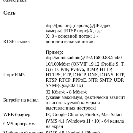
объективов
Сеть
rtsp://[логин]:[пароль]@[IP адрес
камеры]:[RTSP порт]/X, где
X: 0 - основной поток; 1 -
RTSP ссылка
дополнительный поток.
Пример:
rtsp://admin:admin@192.168.0.88:554/0
10/100Мбит (ONVIF 19.12 (Profile S, T,
G) / TCP/IP,IPv4/v6, ICMP, HTTP,
Порт RJ45
HTTPS, FTP, DHCP, DNS, DDNS, RTP,
RTSP, RTCP ,PPPoE, NTP, SMTP, UDP,
SNMP,Qos,802.1x)
32 Кбит/с - 8 Мбит/с
(указан максимум, фактически зависит
Битрейт на канал
от используемой камеры и
выставленных настроек)
WEB браузер
IE, Google Chrome, Firefox, Mac Safari
iVMS 4.1 (Windows 11 / 10) - 64 канала
CMS программа
на экран
Мобильный клиент
iVMS 4.5 (Android, iPhone)