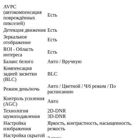
AVPC
(автокомпенсация
Есть
повреждённых
пикселей)
Детекция движения
Есть
Зеркальное
Есть
отображение
ROI - Область
Есть
интереса
Баланс белого
Авто / Вручную
Компенсация
задней засветки
BLC
(BLC)
Авто / Цветной / Ч/б режим / По
Режим день/ночь
расписанию
Контроль усиления
Авто
(AGC)
Технология
2D-DNR
шумоподавления
3D-DNR
Настройка
Яркость, контрастность, насыщенность,
изображения
резкость
Настройка скрытой