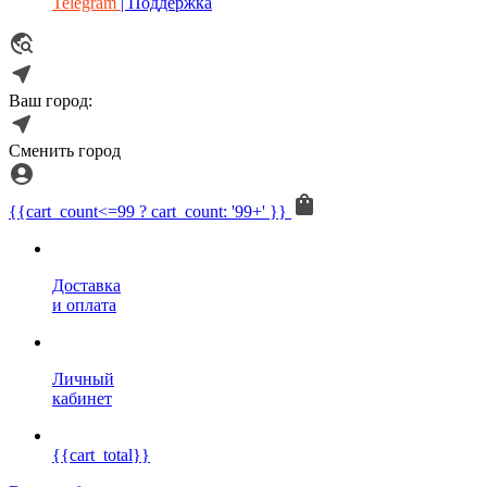
Telegram
| Поддержка
Ваш город:
Сменить город
{{cart_count<=99 ? cart_count: '99+' }}
Доставка
и оплата
Личный
кабинет
{{cart_total}}